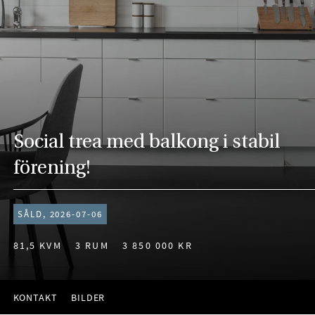
Social trea med balkong i stabil
förening!
SÅLD, 2026-07-06
81,5 KVM
3 RUM
3 850 000 KR
KONTAKT
BILDER