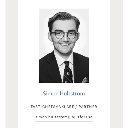
Simon Hultström
FASTIGHETSMÄKLARE / PARTNER
simon.hultstrom@bjurfors.se
E-post: