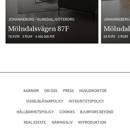
JOHANNEBERG - ALMEDAL, GÖTEBORG
JOHANNEBERG 
Mölndalsvägen 87F
Mölndal
78 KVM
3 RUM
4 450 000 KR
63 KVM
2 RUM
KARRIÄR
OM OSS
PRESS
HUVUDKONTOR
VISSELBLÅSARPOLICY
INTEGRITETSPOLICY
HÅLLBARHETSPOLICY
COOKIES
BJURFORS BEYOND
REAL ESTATE
NÄRINGSLIV
NYPRODUKTION