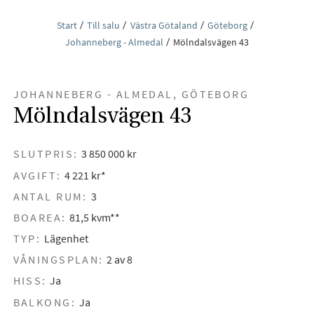
Start
Till salu
Västra Götaland
Göteborg
Johanneberg - Almedal
Mölndalsvägen 43
JOHANNEBERG - ALMEDAL, GÖTEBORG
Mölndalsvägen 43
SLUTPRIS:
3 850 000 kr
AVGIFT:
4 221 kr*
ANTAL RUM:
3
BOAREA:
81,5 kvm**
TYP:
Lägenhet
VÅNINGSPLAN:
2 av 8
HISS:
Ja
BALKONG:
Ja