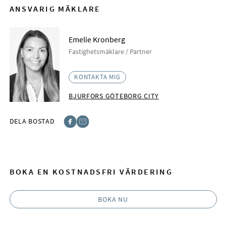
ANSVARIG MÄKLARE
Emelie Kronberg
Fastighetsmäklare / Partner
KONTAKTA MIG
BJURFORS GÖTEBORG CITY
DELA BOSTAD
Facebook
E-post
BOKA EN KOSTNADSFRI VÄRDERING
BOKA NU