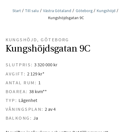
Start
Till salu
Västra Götaland
Göteborg
Kungshöjd
Kungshöjdsgatan 9C
KUNGSHÖJD, GÖTEBORG
Kungshöjdsgatan 9C
SLUTPRIS:
3 320 000 kr
AVGIFT:
2 129 kr*
ANTAL RUM:
1
BOAREA:
38 kvm**
TYP:
Lägenhet
VÅNINGSPLAN:
2 av 4
BALKONG:
Ja