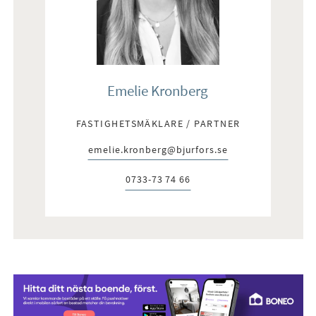
Emelie Kronberg
FASTIGHETSMÄKLARE / PARTNER
emelie.kronberg@bjurfors.se
E-post:
0733-73 74 66
Telefon: