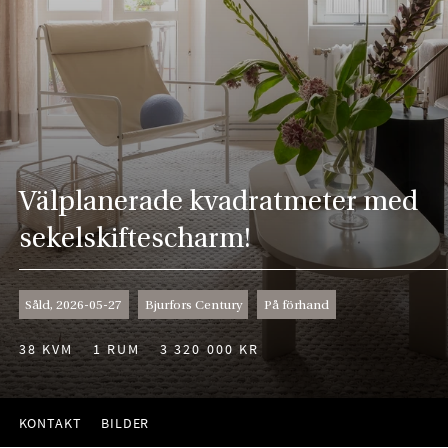
Välplanerade kvadratmeter med
sekelskiftescharm!
Såld, 2026-05-27
Bjurfors Century
På förhand
38 KVM
1 RUM
3 320 000 KR
KONTAKT
BILDER