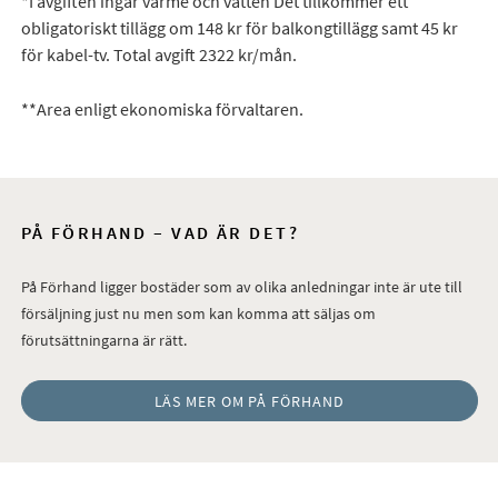
*I avgiften ingår värme och vatten Det tillkommer ett
obligatoriskt tillägg om 148 kr för balkongtillägg samt 45 kr
för kabel-tv. Total avgift 2322 kr/mån.
**Area enligt ekonomiska förvaltaren.
PÅ FÖRHAND – VAD ÄR DET?
På Förhand ligger bostäder som av olika anledningar inte är ute till
försäljning just nu men som kan komma att säljas om
förutsättningarna är rätt.
LÄS MER OM PÅ FÖRHAND