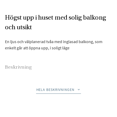
Högst upp i huset med solig balkong
och utsikt
En ljus och välplanerad tvåa med inglasad balkong, som
enkelt går att öppna upp, i soligt läge
Beskrivning
Varmt välkommen till denna trivsamma och välplanerade
tvårummare, där ljus och rymd skapar en inbjudande
HELA BESKRIVNINGEN
boendemiljö. Här bor du på ett attraktivt läge på
Masthuggsberget med fri vy och utsikt över innergårdens
trädtoppar och Masthuggskyrkan – en vy du njuter av från
både fönster och balkong.