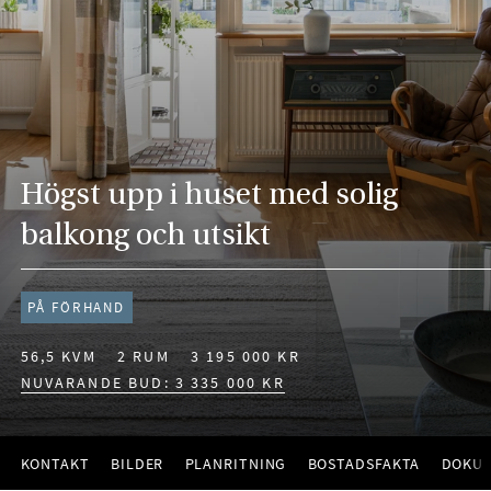
Högst upp i huset med solig
balkong och utsikt
PÅ FÖRHAND
56,5 KVM
2 RUM
3 195 000 KR
NUVARANDE BUD: 3 335 000 KR
KONTAKT
BILDER
PLANRITNING
BOSTADSFAKTA
DOKU