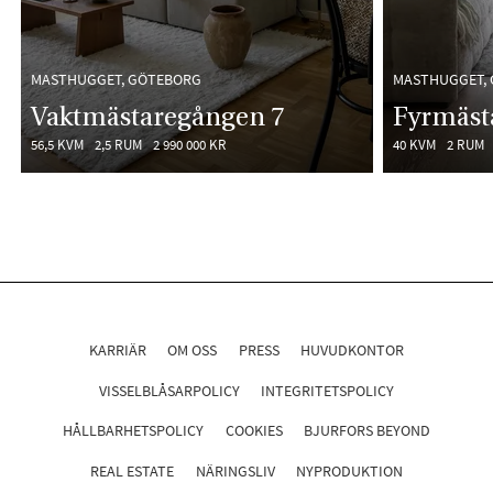
MASTHUGGET, GÖTEBORG
MASTHUGGET,
Vaktmästaregången 7
Fyrmäst
56,5 KVM
2,5 RUM
2 990 000 KR
40 KVM
2 RUM
KARRIÄR
OM OSS
PRESS
HUVUDKONTOR
VISSELBLÅSARPOLICY
INTEGRITETSPOLICY
HÅLLBARHETSPOLICY
COOKIES
BJURFORS BEYOND
REAL ESTATE
NÄRINGSLIV
NYPRODUKTION