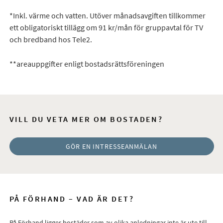
*Inkl. värme och vatten. Utöver månadsavgiften tillkommer
ett obligatoriskt tillägg om 91 kr/mån för gruppavtal för TV
och bredband hos Tele2.
**areauppgifter enligt bostadsrättsföreningen
VILL DU VETA MER OM BOSTADEN?
GÖR EN INTRESSEANMÄLAN
PÅ FÖRHAND – VAD ÄR DET?
På Förhand ligger bostäder som av olika anledningar inte är ute till