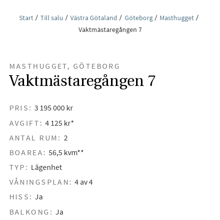
Start
Till salu
Västra Götaland
Göteborg
Masthugget
Vaktmästaregången 7
MASTHUGGET, GÖTEBORG
Vaktmästaregången 7
PRIS:
3 195 000 kr
AVGIFT:
4 125 kr*
ANTAL RUM:
2
BOAREA:
56,5 kvm**
TYP:
Lägenhet
VÅNINGSPLAN:
4 av 4
HISS:
Ja
BALKONG:
Ja