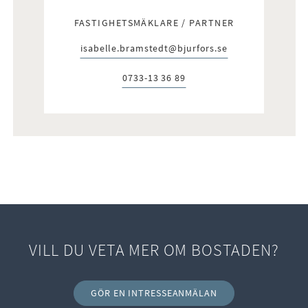
FASTIGHETSMÄKLARE / PARTNER
isabelle.bramstedt@bjurfors.se
E-post:
0733-13 36 89
Telefon:
VILL DU VETA MER OM BOSTADEN?
GÖR EN INTRESSEANMÄLAN