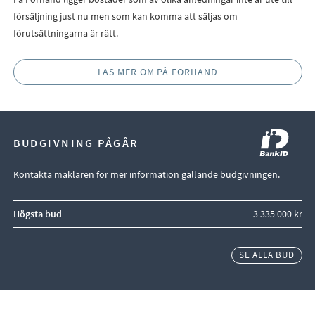
försäljning just nu men som kan komma att säljas om
förutsättningarna är rätt.
LÄS MER OM PÅ FÖRHAND
BUDGIVNING PÅGÅR
Den här budgivningen använder identifierad budgivning via BankID
Kontakta mäklaren för mer information gällande budgivningen.
Högsta bud
3 335 000 kr
SE ALLA BUD