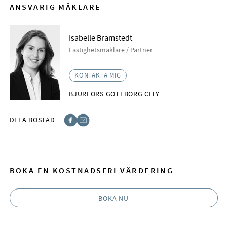
ANSVARIG MÄKLARE
Isabelle Bramstedt
Fastighetsmäklare / Partner
KONTAKTA MIG
BJURFORS GÖTEBORG CITY
DELA BOSTAD
Facebook
E-post
BOKA EN KOSTNADSFRI VÄRDERING
BOKA NU