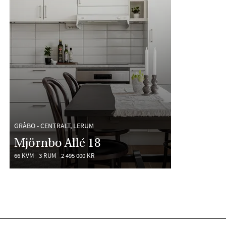
GRÅBO - CENTRALT, LERUM
Mjörnbo Allé 18
66 KVM
3 RUM
2 495 000 KR