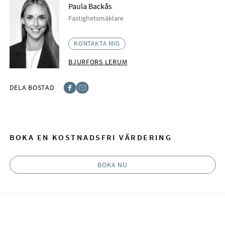
Paula Backås
Fastighetsmäklare
KONTAKTA MIG
BJURFORS LERUM
DELA BOSTAD
Facebook
E-post
BOKA EN KOSTNADSFRI VÄRDERING
BOKA NU