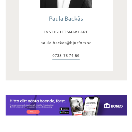
Paula Backås
FASTIGHETSMÄKLARE
paula.backas@bjurfors.se
E-post:
0733-73 74 86
Telefon: