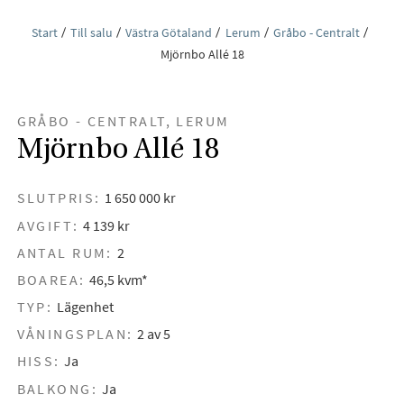
Start
Till salu
Västra Götaland
Lerum
Gråbo - Centralt
Mjörnbo Allé 18
GRÅBO - CENTRALT, LERUM
Mjörnbo Allé 18
SLUTPRIS:
1 650 000 kr
AVGIFT:
4 139 kr
ANTAL RUM:
2
BOAREA:
46,5 kvm*
TYP:
Lägenhet
VÅNINGSPLAN:
2 av 5
HISS:
Ja
BALKONG:
Ja