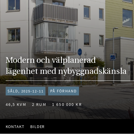
Modern och välplanerad
lägenhet med nybyggnadskänsla
SÅLD, 2025-12-11
PÅ FÖRHAND
46,5 KVM
2 RUM
1 650 000 KR
KONTAKT
BILDER