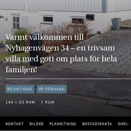
Varmt välkommen till
Nyhagenvägen 34 – en trivsam
villa med gott om plats för hela
familjen!
BESIKTIGAD
PÅ FÖRHAND
149 + 33 KVM
7 RUM
KONTAKT
BILDER
PLANRITNING
BOSTADSFAKTA
DOKU