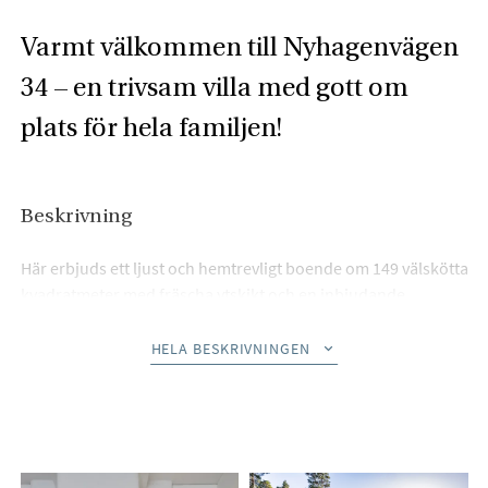
Varmt välkommen till Nyhagenvägen
34 – en trivsam villa med gott om
plats för hela familjen!
Beskrivning
Här erbjuds ett ljust och hemtrevligt boende om 149 välskötta
kvadratmeter med fräscha ytskikt och en inbjudande
atmosfär. I den funktionella hallen/entrén möts du av ett hem
som präglas av omtanke, trivsel och genomtänkt planering.
HELA BESKRIVNINGEN
Invändigt finns stora, luftiga ytor som skapar en trivsam miljö
för den stora familjen, och den stämningsfulla kaminen
bidrar till både värme och mysfaktor under årets kallare
månader.