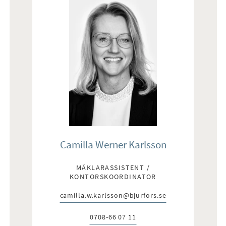
Camilla Werner Karlsson
MÄKLARASSISTENT /
KONTORSKOORDINATOR
camilla.w.karlsson@bjurfors.se
E-post:
0708-66 07 11
Telefon: