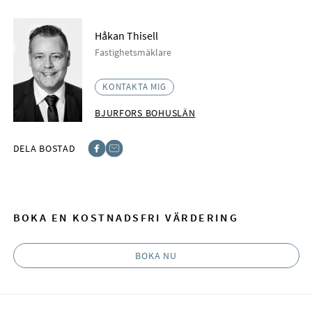
Håkan Thisell
Fastighetsmäklare
KONTAKTA MIG
BJURFORS BOHUSLÄN
DELA BOSTAD
Facebook
E-post
BOKA EN KOSTNADSFRI VÄRDERING
BOKA NU