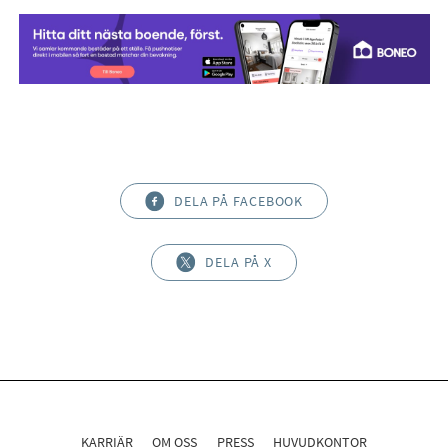
DELA PÅ FACEBOOK
DELA PÅ X
KARRIÄR
OM OSS
PRESS
HUVUDKONTOR