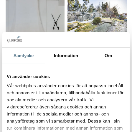
Det stilrena och praktiskt nyrenoverande köket erbjuder
generösa arbetsytor i ett stort utrymme – en naturlig
samlingsplats där både vardagens måltider och festliga
tillfällen får ta plats.
Bostaden rymmer dessutom rymliga och öppna vardagsrum
på båda planen, vilket skapar gott om utrymme för familjeliv
Samtycke
Information
Om
ALLA BILDER (39)
och sociala stunder. Den charmiga altanen, som nås från
vardagsrummet på övre plan och blir snabbt en favoritplats
för grillkvällar, sociala stunder och lata sommardagar i soligt
Vi använder cookies
sydläge - en perfekt plats för avkoppling och umgänge.
Vår webbplats använder cookies för att anpassa innehåll
och annonser till användarna, tillhandahålla funktioner för
Badrummen är från byggåret, där har kommoder och kranar
sociala medier och analysera vår trafik. Vi
redan blivit utbytta.
vidarebefordrar även sådana cookies och annan
information till de sociala medier och annons- och
Här finns flera sovrum som ger flexibilitet för familjens olika
VISA INNEHÅLL
PLANRITNING
analysföretag som vi samarbetar med. Dessa kan i sin
behov – oavsett om det handlar om barnrum, gästrum eller
tur kombinera informationen med annan information som