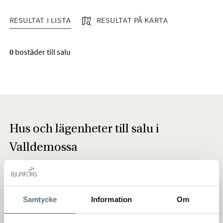
RESULTAT I LISTA
RESULTAT PÅ KARTA
RESULTAT I LISTA
0
bostäder till salu
Hus och lägenheter till salu i
Valldemossa
Att bo i Valldemossa
Kanske den mest omtalade bergsbyn på Mallorca. Namnet
Samtycke
Information
Om
härrör från den arabiske markägaren Muza och ”Valle” som
betyder dal på spanska. Det var här som kompositören