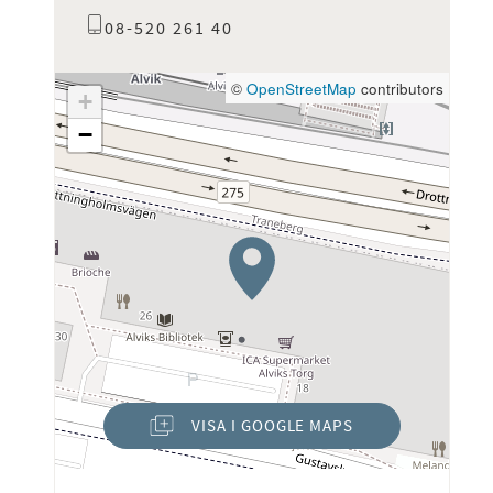
08-520 261 40
©
OpenStreetMap
contributors
+
−
VISA I GOOGLE MAPS
(ÖPPNAS I NYTT FÖNSTER)