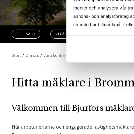
medier och analysera vår traf
annons- och analysföretag s
som du har tillhandahållit ell
TILL SALU
VI PÅ KONTORET
VÄRDERA
Start
Om oss
Våra kontor
Stockholm
Bjurfors Bromma
Hitta mäklare i Brom
Välkommen till Bjurfors mäklar
Här arbetar erfarna och engagerade fastighetsmäklare 