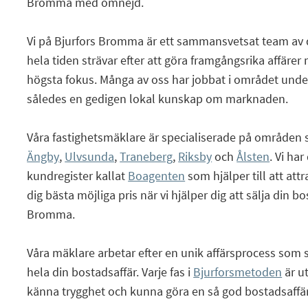
Bromma med omnejd.
Vi på Bjurfors Bromma är ett sammansvetsat team av
hela tiden strävar efter att göra framgångsrika affäre
högsta fokus. Många av oss har jobbat i området under 
således en gedigen lokal kunskap om marknaden.
Våra fastighetsmäklare är specialiserade på områden
Ängby
,
Ulvsunda
,
Traneberg
,
Riksby
och
Ålsten
. Vi ha
kundregister kallat
Boagenten
som hjälper till att att
dig bästa möjliga pris när vi hjälper dig att sälja din bos
Bromma.
Våra mäklare arbetar efter en unik affärsprocess som s
hela din bostadsaffär. Varje fas i
Bjurforsmetoden
är u
känna trygghet och kunna göra en så god bostadsaffär