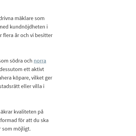
 drivna mäklare som
r med kundnöjdheten i
flera år och vi besitter
 som södra och
norra
r dessutom ett aktivt
rahera köpare, vilket ger
tadsrätt eller villa i
äkrar kvaliteten på
tformad för att du ska
 som möjligt.