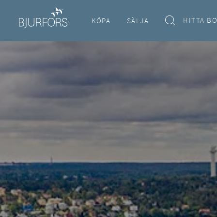
HITTA B
KÖPA
SÄLJA