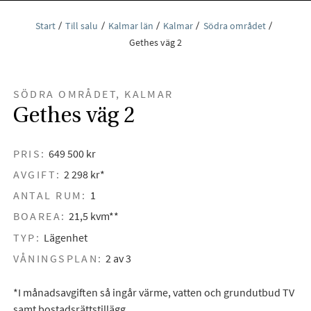
Start
Till salu
Kalmar län
Kalmar
Södra området
Gethes väg 2
SÖDRA OMRÅDET, KALMAR
Gethes väg 2
PRIS:
649 500 kr
AVGIFT:
2 298 kr*
ANTAL RUM:
1
BOAREA:
21,5 kvm**
TYP:
Lägenhet
VÅNINGSPLAN:
2 av 3
*I månadsavgiften så ingår värme, vatten och grundutbud TV
samt bostadsrättstillägg.