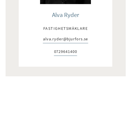
Alva Ryder
FASTIGHETSMÄKLARE
alva.ryder@bjurfors.se
E-post:
0729641400
Telefon: