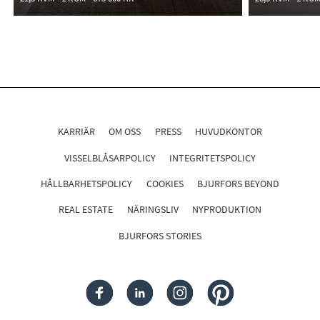
KARRIÄR
OM OSS
PRESS
HUVUDKONTOR
VISSELBLÅSARPOLICY
INTEGRITETSPOLICY
HÅLLBARHETSPOLICY
COOKIES
BJURFORS BEYOND
REAL ESTATE
NÄRINGSLIV
NYPRODUKTION
BJURFORS STORIES
FACEBOOK
LINKEDIN
INSTAGRAM
PINTEREST