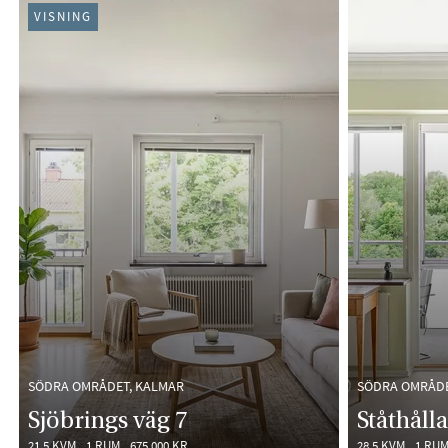
VISNING
SÖDRA OMRÅDET, KALMAR
SÖDRA OMRÅDE
Sjöbrings väg 7
Ståthåll
21,5 KVM
1 RUM
675 000 KR
28,5 KVM
1 RU