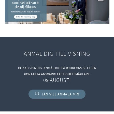
ger en behaglig ljuddämpning. Allrummet bjuder på en
fransk balkong och praktisk sovalkov. Här finns plats för
större möblemang som såväl soffa som matgrupp.
BADRUM
Helkaklat badrum utrustat med toalett, dusch, handfat,
spegelskåp och handdukstork.
ANMÄL DIG TILL VISNING
BOKAD VISNING. ANMÄL DIG PÅ BJURFORS.SE ELLER
KONTAKTA ANSVARIG FASTIGHETSMÄKLARE.
09 AUGUSTI
JAG VILL ANMÄLA MIG