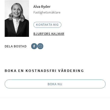
Alva Ryder
Fastighetsmäklare
KONTAKTA MIG
BJURFORS KALMAR
DELA BOSTAD
Facebook
E-post
BOKA EN KOSTNADSFRI VÄRDERING
BOKA NU