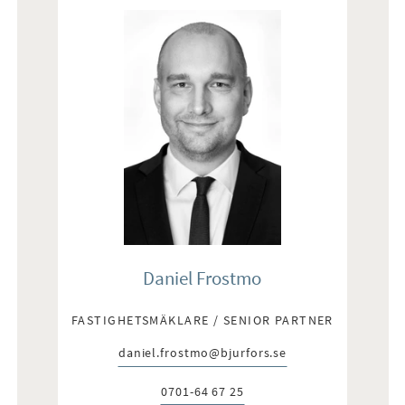
Daniel Frostmo
FASTIGHETSMÄKLARE / SENIOR PARTNER
daniel.frostmo@bjurfors.se
E-post:
0701-64 67 25
Telefon: