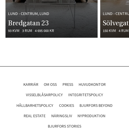
LUND - CENTRUM, LUND
LUND - CENTR
Bredgatan 23
Sölvega
93 KVM
3 RUM
4 695 000 KR
150 KVM
4 RUM
KARRIÄR
OM OSS
PRESS
HUVUDKONTOR
VISSELBLÅSARPOLICY
INTEGRITETSPOLICY
HÅLLBARHETSPOLICY
COOKIES
BJURFORS BEYOND
REAL ESTATE
NÄRINGSLIV
NYPRODUKTION
BJURFORS STORIES