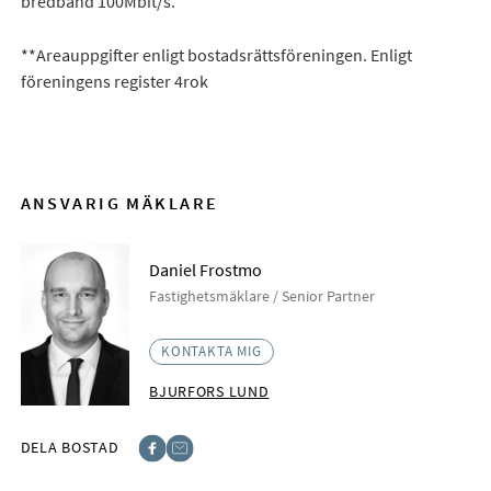
bredband 100Mbit/s.
**Areauppgifter enligt bostadsrättsföreningen. Enligt
föreningens register 4rok
ANSVARIG MÄKLARE
Daniel Frostmo
Fastighetsmäklare / Senior Partner
KONTAKTA MIG
BJURFORS LUND
DELA BOSTAD
Facebook
E-post