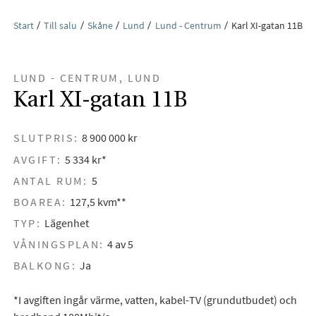
Start
Till salu
Skåne
Lund
Lund - Centrum
Karl XI-gatan 11B
LUND - CENTRUM, LUND
Karl XI-gatan 11B
SLUTPRIS:
8 900 000 kr
AVGIFT:
5 334 kr*
ANTAL RUM:
5
BOAREA:
127,5 kvm**
TYP:
Lägenhet
VÅNINGSPLAN:
4 av 5
BALKONG:
Ja
*I avgiften ingår värme, vatten, kabel-TV (grundutbudet) och