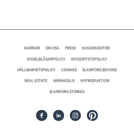
KARRIÄR
OM OSS
PRESS
HUVUDKONTOR
VISSELBLÅSARPOLICY
INTEGRITETSPOLICY
HÅLLBARHETSPOLICY
COOKIES
BJURFORS BEYOND
REAL ESTATE
NÄRINGSLIV
NYPRODUKTION
BJURFORS STORIES
FACEBOOK
LINKEDIN
INSTAGRAM
PINTEREST
Följ oss i sociala medier