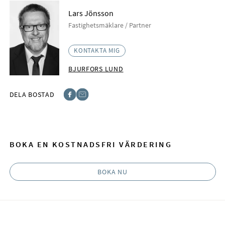
Lars Jönsson
Fastighetsmäklare / Partner
KONTAKTA MIG
BJURFORS LUND
DELA BOSTAD
Facebook
E-post
BOKA EN KOSTNADSFRI VÄRDERING
BOKA NU