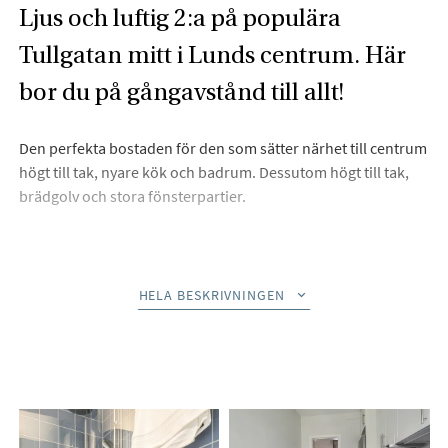
Ljus och luftig 2:a på populära
Tullgatan mitt i Lunds centrum. Här
bor du på gångavstånd till allt!
Den perfekta bostaden för den som sätter närhet till centrum
högt till tak, nyare kök och badrum. Dessutom högt till tak,
brädgolv och stora fönsterpartier.
Beskrivning
HELA BESKRIVNINGEN
Här hittar vi en ljus och fräsch bostad med mycket bra
planlösning. Lägenheten har bevarad 30-talscharm med
genomgående brädgolv, högt till tak, vackra lister, djupa
fönsterkarmar och gemensamma balkonger i trapphuset.
Rymligt, nyare och praktiskt kök med gott om förvaring och
avställningsytor. Planlösningen erbjuder även bra