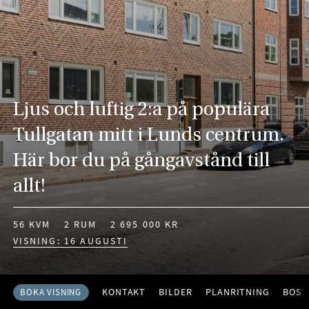
Ljus och luftig 2:a på populära
Tullgatan mitt i Lunds centrum.
Här bor du på gångavstånd till
allt!
56 KVM
2 RUM
2 695 000 KR
VISNING: 16 AUGUSTI
KONTAKT
BILDER
PLANRITNING
BOST
BOKA VISNING