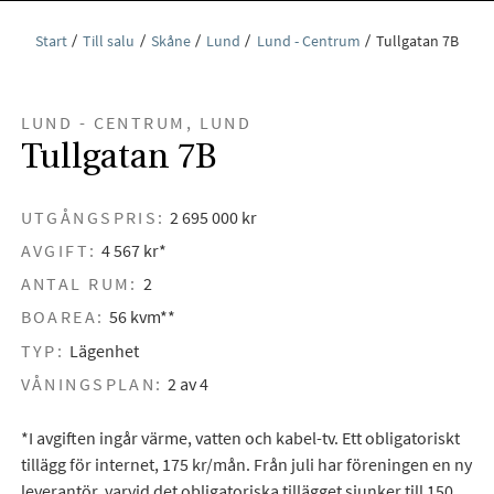
Start
Till salu
Skåne
Lund
Lund - Centrum
Tullgatan 7B
LUND - CENTRUM, LUND
Tullgatan 7B
UTGÅNGSPRIS:
2 695 000 kr
AVGIFT:
4 567 kr*
ANTAL RUM:
2
BOAREA:
56 kvm**
TYP:
Lägenhet
VÅNINGSPLAN:
2 av 4
*I avgiften ingår värme, vatten och kabel-tv. Ett obligatoriskt
tillägg för internet, 175 kr/mån. Från juli har föreningen en ny
leverantör, varvid det obligatoriska tillägget sjunker till 150