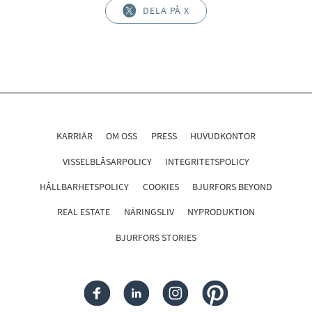
DELA PÅ X
KARRIÄR
OM OSS
PRESS
HUVUDKONTOR
VISSELBLÅSARPOLICY
INTEGRITETSPOLICY
HÅLLBARHETSPOLICY
COOKIES
BJURFORS BEYOND
REAL ESTATE
NÄRINGSLIV
NYPRODUKTION
BJURFORS STORIES
FACEBOOK
LINKEDIN
INSTAGRAM
PINTEREST