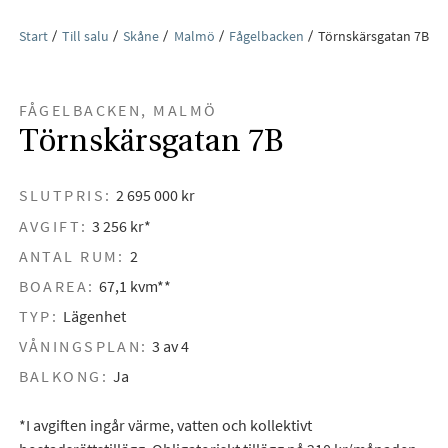
Start
Till salu
Skåne
Malmö
Fågelbacken
Törnskärsgatan 7B
FÅGELBACKEN, MALMÖ
Törnskärsgatan 7B
SLUTPRIS:
2 695 000 kr
AVGIFT:
3 256 kr*
ANTAL RUM:
2
BOAREA:
67,1 kvm**
TYP:
Lägenhet
VÅNINGSPLAN:
3 av 4
BALKONG:
Ja
*I avgiften ingår värme, vatten och kollektivt