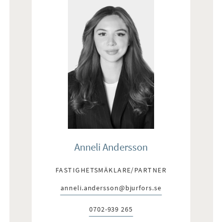
Anneli Andersson
FASTIGHETSMÄKLARE/PARTNER
anneli.andersson@bjurfors.se
E-post:
0702-939 265
Telefon: