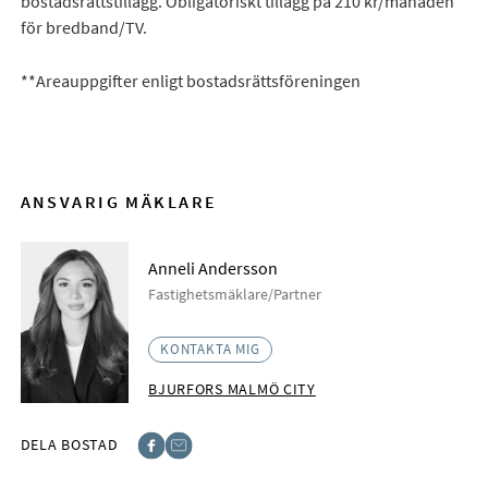
bostadsrättstillägg. Obligatoriskt tillägg på 210 kr/månaden
för bredband/TV.
**Areauppgifter enligt bostadsrättsföreningen
ANSVARIG MÄKLARE
Anneli Andersson
Fastighetsmäklare/Partner
KONTAKTA MIG
BJURFORS MALMÖ CITY
DELA BOSTAD
Facebook
E-post