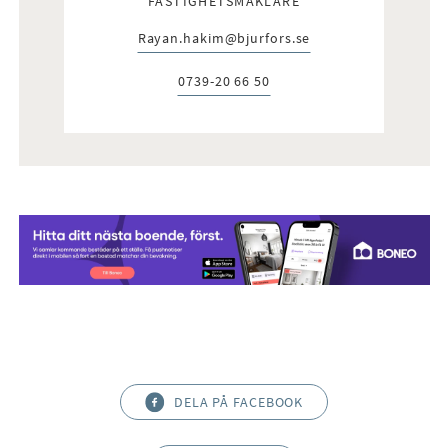
FASTIGHETSMÄKLARE
Rayan.hakim@bjurfors.se
E-post:
0739-20 66 50
Telefon:
DELA PÅ FACEBOOK