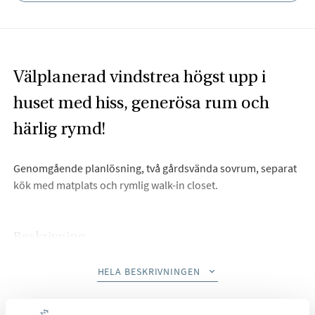
Välplanerad vindstrea högst upp i
huset med hiss, generösa rum och
härlig rymd!
Genomgående planlösning, två gårdsvända sovrum, separat
kök med matplats och rymlig walk-in closet.
Beskrivning
Högst upp i huset på Sallerupsvägen 14 väntar en ljus och
HELA BESKRIVNINGEN
karaktärsfull vindsvåning där snedtak, generösa ytor och fina
ljusinsläpp skapar ett hem med både rymd och personlighet.