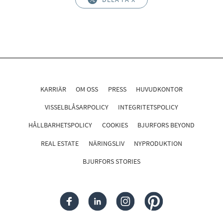
KARRIÄR
OM OSS
PRESS
HUVUDKONTOR
VISSELBLÅSARPOLICY
INTEGRITETSPOLICY
HÅLLBARHETSPOLICY
COOKIES
BJURFORS BEYOND
REAL ESTATE
NÄRINGSLIV
NYPRODUKTION
BJURFORS STORIES
FACEBOOK
LINKEDIN
INSTAGRAM
PINTEREST