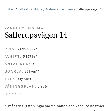
Start
Till salu
Skåne
Malmö
Värnhem
Sallerupsvägen 14
VÄRNHEM, MALMÖ
Sallerupsvägen 14
PRIS:
2 695 000 kr
AVGIFT:
5 957 kr*
ANTAL RUM:
3
BOAREA:
86 kvm**
TYP:
Lägenhet
VÅNINGSPLAN:
5 av 5
HISS:
Ja
*I månadsavgiften ingår värme, vatten och kabel-tv. Kostnad