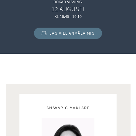
BOKAD VISNING.
Generöst vardagsrum med härlig rymd, fint ljusinsläpp och
12 AUGUSTI
tydlig vindsvåningskaraktär. De stora fönsterpartierna
KL 18:45 - 19:10
släpper in rikligt med ljus och tillsammans med snedtaket
skapas ett rum med både personlighet och harmoni.
JAG VILL ANMÄLA MIG
Här finns gott om plats för en större soffgrupp, mediamöbel
och ytterligare möblering. Parkettgolvet och de vita väggarna
skapar en ljus och enhetlig bas som är lätt att inreda efter
egen stil. Rummet blir en självklar samlingspunkt i hemmet
med fin balans mellan charm, ljus och funktion.
Kök
I anslutning till vardagsrummet ligger bostadens kök med
matplats – en trivsam och social del av hemmet med fint
Mäklare
ljusinsläpp. Köket har en stilren utformning med vita släta
luckor, mörk bänkskiva och en effektfull mörk kakelvägg som
ANSVARIG MÄKLARE
skapar en elegant kontrast.
Här finns goda arbetsytor, bra förvaring och plats för ett
större matbord. Placeringen intill vardagsrummet gör det