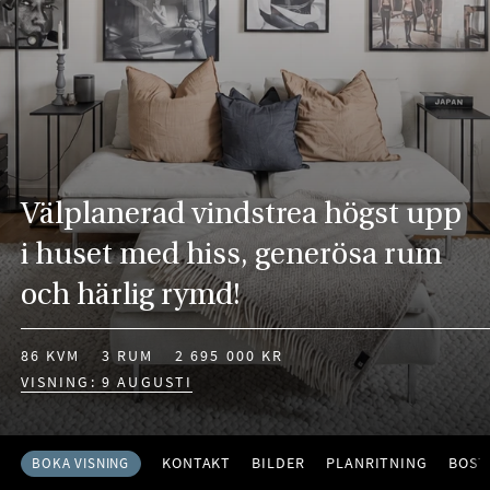
Välplanerad vindstrea högst upp
i huset med hiss, generösa rum
och härlig rymd!
86 KVM
3 RUM
2 695 000 KR
VISNING: 9 AUGUSTI
KONTAKT
BILDER
PLANRITNING
BOST
BOKA VISNING