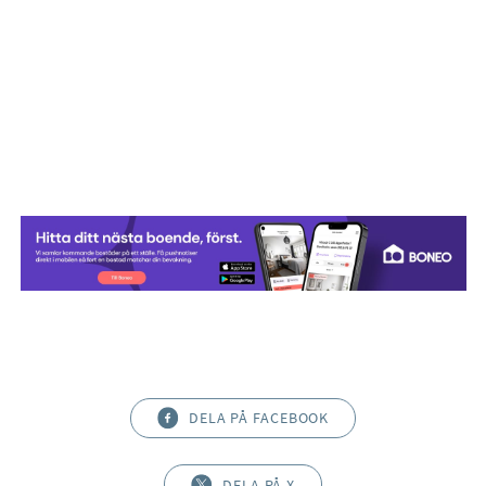
utformat för vardagens behov. De ljusa materialvalen skapar
en ren och klassisk känsla.
DELA PÅ FACEBOOK
DELA PÅ X