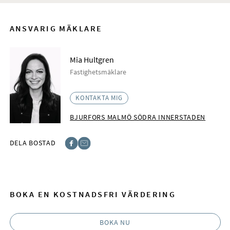
ANSVARIG MÄKLARE
Mia Hultgren
Fastighetsmäklare
KONTAKTA MIG
BJURFORS MALMÖ SÖDRA INNERSTADEN
DELA BOSTAD
Facebook
E-post
BOKA EN KOSTNADSFRI VÄRDERING
BOKA NU