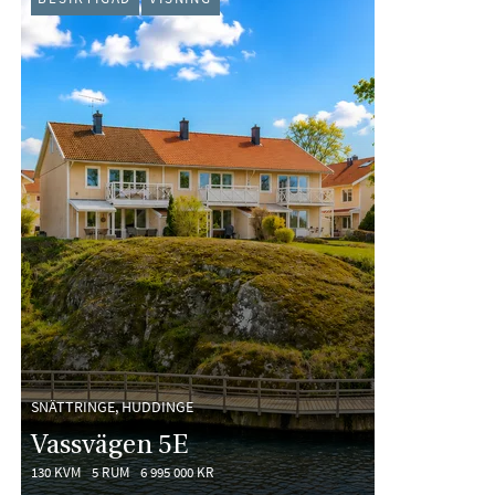
SNÄTTRINGE, HUDDINGE
Vassvägen 5E
130 KVM
5 RUM
6 995 000 KR