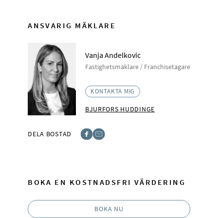
ANSVARIG MÄKLARE
Vanja Andelkovic
Fastighetsmäklare / Franchisetagare
KONTAKTA MIG
BJURFORS HUDDINGE
DELA BOSTAD
Facebook
E-post
BOKA EN KOSTNADSFRI VÄRDERING
BOKA NU