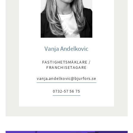
Vanja Andelkovic
FASTIGHETSMÄKLARE /
FRANCHISETAGARE
vanja.andelkovic@bjurfors.se
E-post:
0732-57 56 75
Telefon: