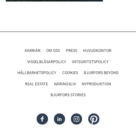
KARRIÄR
OM OSS
PRESS
HUVUDKONTOR
VISSELBLÅSARPOLICY
INTEGRITETSPOLICY
HÅLLBARHETSPOLICY
COOKIES
BJURFORS BEYOND
REAL ESTATE
NÄRINGSLIV
NYPRODUKTION
BJURFORS STORIES
FACEBOOK
LINKEDIN
INSTAGRAM
PINTEREST
Följ oss i sociala medier