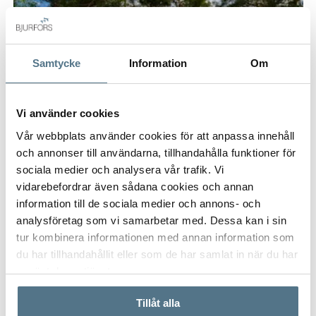
Samtycke
Information
Om
Vi använder cookies
Vår webbplats använder cookies för att anpassa innehåll
och annonser till användarna, tillhandahålla funktioner för
sociala medier och analysera vår trafik. Vi
vidarebefordrar även sådana cookies och annan
information till de sociala medier och annons- och
analysföretag som vi samarbetar med. Dessa kan i sin
tur kombinera informationen med annan information som
ROSLAGS NÄSBY, TÄBY
du har tillhandahållit eller som de har samlat in när du har
använt deras tjänster.
Korsvägen 28
55 KVM
2 RUM
2 750 000 KR
Tillåt alla