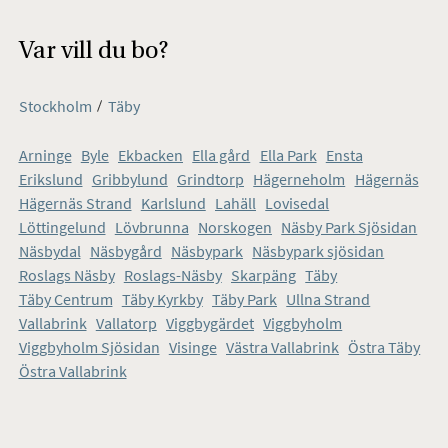
Var vill du bo?
Stockholm
Täby
Arninge
Byle
Ekbacken
Ella gård
Ella Park
Ensta
Områden i Täby
Erikslund
Gribbylund
Grindtorp
Hägerneholm
Hägernäs
Hägernäs Strand
Karlslund
Lahäll
Lovisedal
Löttingelund
Lövbrunna
Norskogen
Näsby Park Sjösidan
Näsbydal
Näsbygård
Näsbypark
Näsbypark sjösidan
Roslags Näsby
Roslags-Näsby
Skarpäng
Täby
Täby Centrum
Täby Kyrkby
Täby Park
Ullna Strand
Vallabrink
Vallatorp
Viggbygärdet
Viggbyholm
Viggbyholm Sjösidan
Visinge
Västra Vallabrink
Östra Täby
Östra Vallabrink