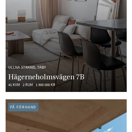
ULLNA STRAND, TÄBY
Hägerneholmsvägen 7B
41 KVM
2 RUM
1 900 000 KR
PÅ FÖRHAND