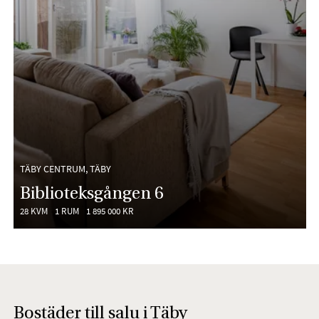
TÄBY CENTRUM, TÄBY
Biblioteksgången 6
28 KVM
1 RUM
1 895 000 KR
Bostäder till salu i Täby