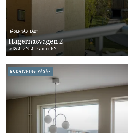
HÄGERNÄS, TÄBY
Hägernäsvägen 2
58 KVM
2 RUM
2 450 000 KR
BUDGIVNING PÅGÅR