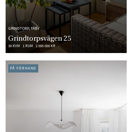
GRINDTORP, TÄBY
Grindtorpsvägen 25
30 KVM
1 RUM
2 095 000 KR
PÅ FÖRHAND