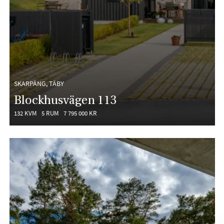
SKARPÄNG, TÄBY
Blockhusvägen 113
132 KVM
5 RUM
7 795 000 KR