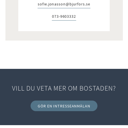
sofie.jonasson@bjurfors.se
E-post:
073-9603332
Telefon:
VILL DU VETA MER OM BOSTADEN?
GÖR EN INTRESSEANMÄLAN