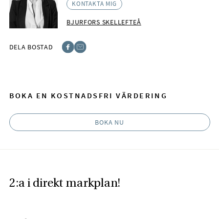
KONTAKTA MIG
BJURFORS SKELLEFTEÅ
DELA BOSTAD
Facebook
E-post
BOKA EN KOSTNADSFRI VÄRDERING
BOKA NU
2:a i direkt markplan!