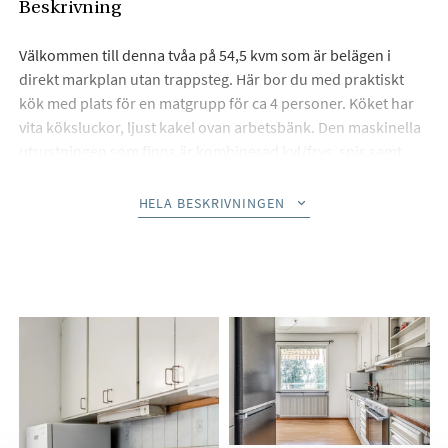
Beskrivning
Välkommen till denna tvåa på 54,5 kvm som är belägen i
direkt markplan utan trappsteg. Här bor du med praktiskt
kök med plats för en matgrupp för ca 4 personer. Köket har
vita köksluckor, ljust kakel ovan arbetsbänk. Den maskinella
utrustningen som finns är kombinerad kyl/frys, spis samt
ugn. Rymligt vardagsrum med plats för soffgrupp samt
matgrupp. Badrummet renoverades 2007.
HELA BESKRIVNINGEN
I Ursviken bor du med bra bussförbindelser nära
matvarubutik samt bra kommunikation till Northvolt!
Interiör
Hall: Här ligger ett laminatgolv och väggarna är ljusa. Mycket
bra förvaringsmöjligheter i form av ett flertal garderober.