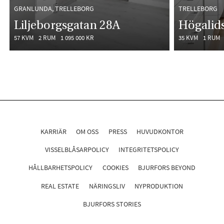
GRANLUNDA, TRELLEBORG
TRELLEBORG
Liljeborgsgatan 28A
Högalid
57 KVM
2 RUM
1 095 000 KR
35 KVM
1 RUM
KARRIÄR
OM OSS
PRESS
HUVUDKONTOR
VISSELBLÅSARPOLICY
INTEGRITETSPOLICY
HÅLLBARHETSPOLICY
COOKIES
BJURFORS BEYOND
REAL ESTATE
NÄRINGSLIV
NYPRODUKTION
BJURFORS STORIES