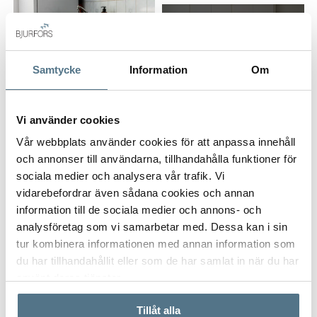
Badrum: Med våtrumsmatta och våtrumstapet. Badrummet
renoverades ca 2007 av föreningen. Här finns dusch, wc samt
handfat.
ALLA BILDER (15)
Samtycke
Information
Om
Sovrum : Golvet består av ett laminatgolv och väggarna är
tapetserade. Här får du plats med en säng samt tillhörande
sängbord samt skrivbord. Här har du mycket bra
Vi använder cookies
förvaringsmöjligheter i form av garderober.
Vår webbplats använder cookies för att anpassa innehåll
och annonser till användarna, tillhandahålla funktioner för
Vardagsrum : Väggarna är tapetserade plats för soffgrupp
sociala medier och analysera vår trafik. Vi
och matgrupp. Utgång till en balkong med västerläge.
vidarebefordrar även sådana cookies och annan
VISA INNEHÅLL
FAKTA OM BOSTADEN
information till de sociala medier och annons- och
analysföretag som vi samarbetar med. Dessa kan i sin
Rumsbeskrivningar
tur kombinera informationen med annan information som
VISA INNEHÅLL
KARTA
du har tillhandahållit eller som de har samlat in när du har
Hall
använt deras tjänster.
Här ligger ett laminatgolv och väggarna är ljusa. Mycket bra
förvaringsmöjligheter i form av ett flertal garderober.
Tillåt alla
VISA INNEHÅLL
BOENDEKALKYL