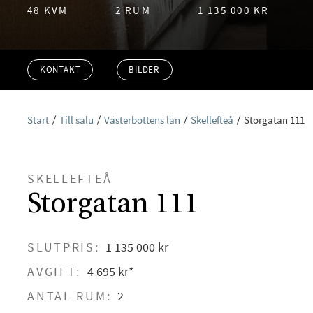
48 KVM
2 RUM
1 135 000 KR
KONTAKT
BILDER
Start
Till salu
Västerbottens län
Skellefteå
Storgatan 111
SKELLEFTEÅ
Storgatan 111
SLUTPRIS:
1 135 000 kr
AVGIFT:
4 695 kr*
ANTAL RUM:
2