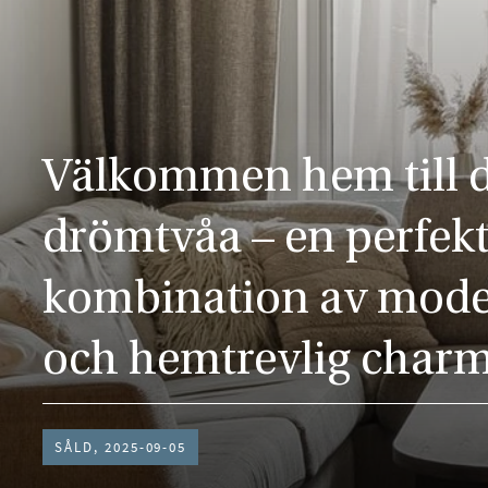
Välkommen hem till 
drömtvåa – en perfek
kombination av moder
och hemtrevlig charm
SÅLD, 2025-09-05