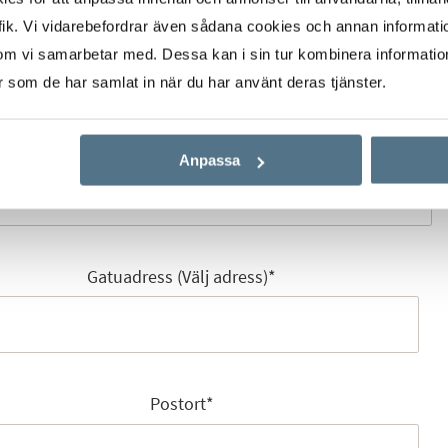
Mobilnummer
*
ik. Vi vidarebefordrar även sådana cookies och annan informatio
om vi samarbetar med. Dessa kan i sin tur kombinera informati
er som de har samlat in när du har använt deras tjänster.
E-post
*
Anpassa
Gatuadress (Välj adress)
*
Postort
*