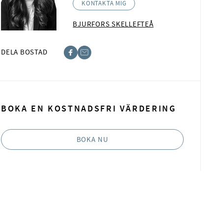
KONTAKTA MIG
BJURFORS SKELLEFTEÅ
DELA BOSTAD
ebook
ost
BOKA EN KOSTNADSFRI VÄRDERING
BOKA NU