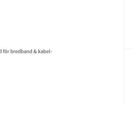
Fac
E-p
d för bredband & kabel-