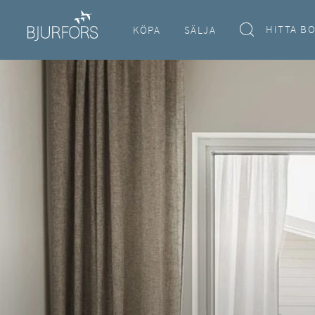
HITTA B
KÖPA
SÄLJA