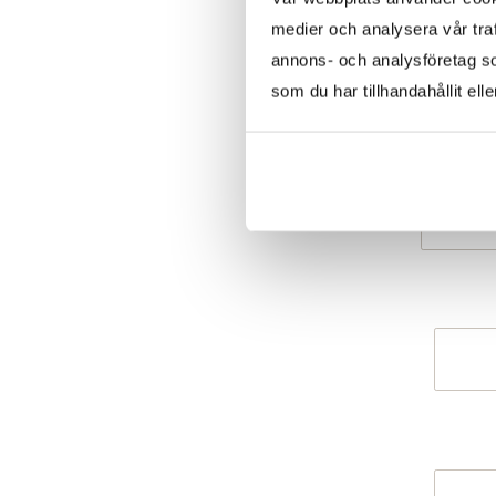
medier och analysera vår traf
annons- och analysföretag s
som du har tillhandahållit ell