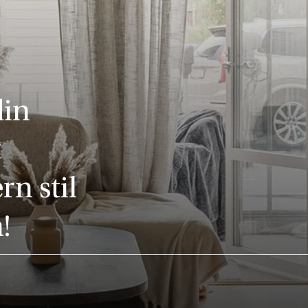
din
t
n stil
!