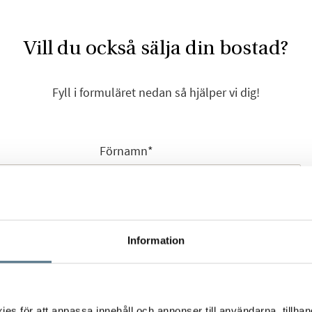
Vill du också sälja din bostad?
Fyll i formuläret nedan så hjälper vi dig!
Förnamn
*
Efternamn
*
Information
s för att anpassa innehåll och annonser till användarna, tillhand