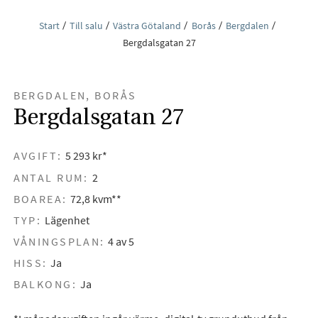
Start
Till salu
Västra Götaland
Borås
Bergdalen
Bergdalsgatan 27
BERGDALEN, BORÅS
Bergdalsgatan 27
AVGIFT:
5 293 kr*
ANTAL RUM:
2
BOAREA:
72,8 kvm**
TYP:
Lägenhet
VÅNINGSPLAN:
4 av 5
HISS:
Ja
BALKONG:
Ja