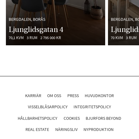
BERGDALEN, BORÅS
BERGDALEN, B
Ljunglidsgatan 4
Ljunglid
70,1 KVM
3 RUM
2 795 000 KR
70 KVM
3 RUM
KARRIÄR
OM OSS
PRESS
HUVUDKONTOR
VISSELBLÅSARPOLICY
INTEGRITETSPOLICY
HÅLLBARHETSPOLICY
COOKIES
BJURFORS BEYOND
REAL ESTATE
NÄRINGSLIV
NYPRODUKTION