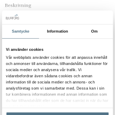
Beskrivning
Citykärnan ligger på gång- och cykelavstånd med ett stort
utbud av restauranger, gallerior och butiker. Nära inpå ligger
HELA BESKRIVNINGEN
både ICA City Knalleland och välsorterade ICA City Centrum.
Samtycke
Information
Om
På Bergdalen bor man med naturen tätt inpå och kort
promenad till motions- och strövområden. Ett stenkast bort
ligger Kypesjön. Den måttliga biltrafiken gör det säkert för
Vi använder cookies
VISA INNEHÅLL
PLANRITNING
områdets barn när de ska cykla hem till en kompis något hus
Vår webbplats använder cookies för att anpassa innehåll
bort. Ett tryggt och lugnt boende för både vuxna och barn.
och annonser till användarna, tillhandahålla funktioner för
Goda kommunikationer finns i området i form av buss samt
sociala medier och analysera vår trafik. Vi
VISA INNEHÅLL
FAKTA OM BOSTADEN
väl utbyggda cykelbanor. I närheten finns kommunala
vidarebefordrar även sådana cookies och annan
förskolor samt grundskolor.
information till de sociala medier och annons- och
analysföretag som vi samarbetar med. Dessa kan i sin
VISA INNEHÅLL
OM BORÅS
Varmt välkomna att anmäla ert intresse!
tur kombinera informationen med annan information som
du har tillhandahållit eller som de har samlat in när du har
använt deras tjänster.
VISA INNEHÅLL
KARTA