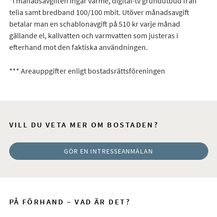
*I månadsavgiften ingår värme, digital-tv grundutbud från
telia samt bredband 100/100 mbit. Utöver månadsavgift
betalar man en schablonavgift på 510 kr varje månad
gällande el, kallvatten och varmvatten som justeras i
efterhand mot den faktiska användningen.
*** Areauppgifter enligt bostadsrättsföreningen
VILL DU VETA MER OM BOSTADEN?
GÖR EN INTRESSEANMÄLAN
PÅ FÖRHAND – VAD ÄR DET?