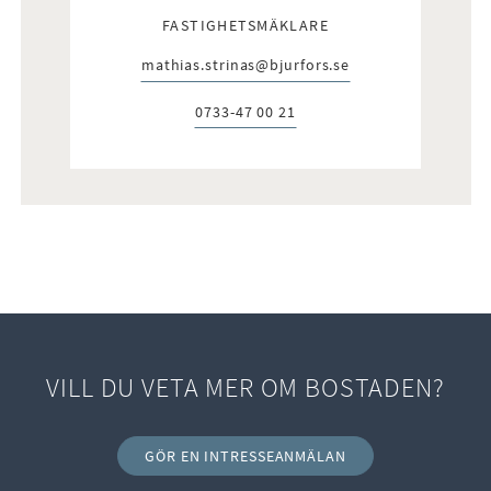
FASTIGHETSMÄKLARE
mathias.strinas@bjurfors.se
E-post:
0733-47 00 21
Telefon:
VILL DU VETA MER OM BOSTADEN?
GÖR EN INTRESSEANMÄLAN