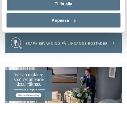
Tillåt alla
VISA INNEHÅLL
BOENDEKALKYL
Anpassa
Håll koll på detta objekt
SKAPA BEVAKNING PÅ LIKNANDE BOSTÄDER