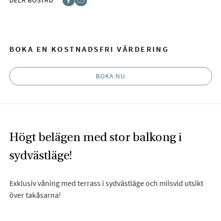
Facebook
E-post
BOKA EN KOSTNADSFRI VÄRDERING
BOKA NU
Högt belägen med stor balkong i
sydvästläge!
Exklusiv våning med terrass i sydvästläge och milsvid utsikt
över takåsarna!