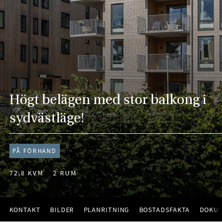
Högt belägen med stor balkong i
sydvästläge!
PÅ FÖRHAND
72,8 KVM
2 RUM
KONTAKT
BILDER
PLANRITNING
BOSTADSFAKTA
DOKU