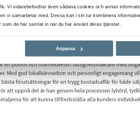
ik. Vi vidarebefordrar även sådana cookies och annan informatio
om vi samarbetar med. Dessa kan i sin tur kombinera informati
er som de har samlat in när du har använt deras tjänster.
Start
Våra mäklare
Mathias Strinäs
Anpassa
är en positiv och målmedveten fastighetsmäklare med höga
er. Med god lokalkännedom och personligt engagemang vil
bästa förutsättningar för en trygg bostadsaffär för både säl
För att uppnå det är han genom hela processen lyhörd, tydli
taljerna för att kunna tillfredsställa alla kunders individue