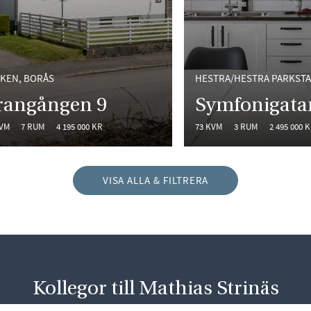
KEN, BORÅS
HESTRA/HESTRA PARKSTA
frangången 9
Symfonigata
KVM
7 RUM
4 195 000 KR
73 KVM
3 RUM
2 495 000 
VISA ALLA & FILTRERA
Kollegor till Mathias Strinäs