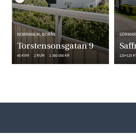
BAKÅT I LISTAN
NORRMALM, BORÅS
SÖRMAR
Torstensonsgatan 9
Saf
45 KVM
2 RUM
1 350 000 KR
125+125 