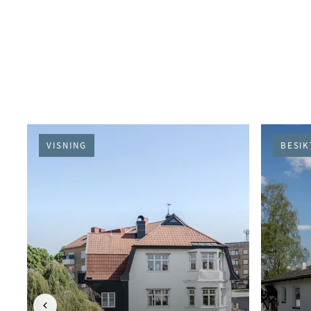
PÅGÅENDE (45)
VISNING
BESIK