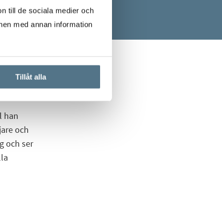
n till de sociala medier och
onen med annan information
Tillåt alla
l han
jare och
g och ser
lla