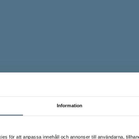
Information
s för att anpassa innehåll och annonser till användarna, tillhand