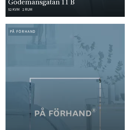
Godemansgatan 11 B
52 KVM
2 RUM
PÅ FÖRHAND