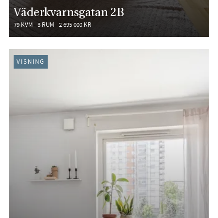
Väderkvarnsgatan 2B
79 KVM
3 RUM
2 695 000 KR
VISNING