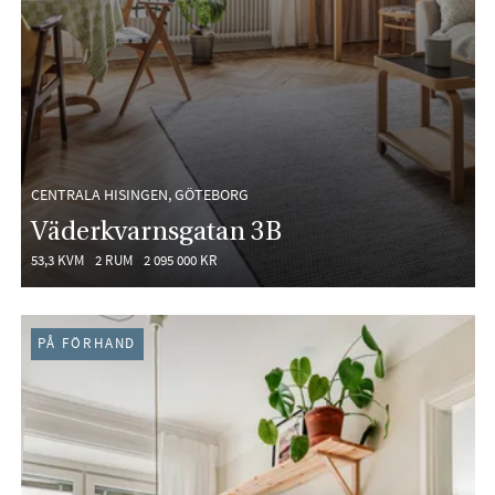
CENTRALA HISINGEN, GÖTEBORG
Väderkvarnsgatan 3B
53,3 KVM
2 RUM
2 095 000 KR
PÅ FÖRHAND