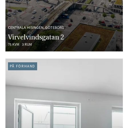
CENTRALA HISINGEN, GÖTEBORG
Virvelvindsgatan 2
75 KVM
3 RUM
PÅ FÖRHAND