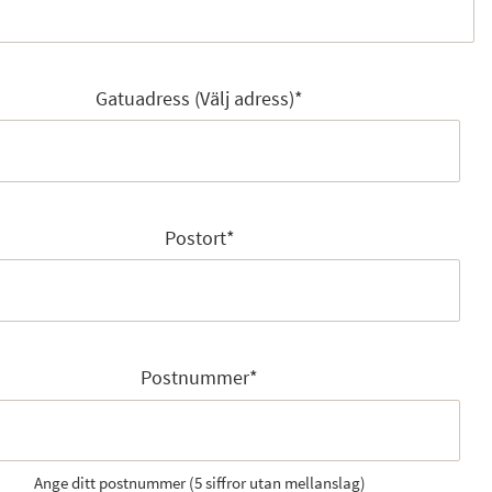
Gatuadress (Välj adress)
*
Postort
*
Postnummer
*
Ange ditt postnummer (5 siffror utan mellanslag)