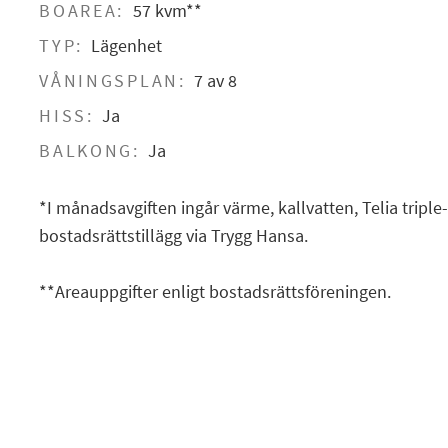
BOAREA:
57 kvm**
TYP:
Lägenhet
VÅNINGSPLAN:
7 av 8
HISS:
Ja
BALKONG:
Ja
*I månadsavgiften ingår värme, kallvatten, Telia triple
bostadsrättstillägg via Trygg Hansa.
**Areauppgifter enligt bostadsrättsföreningen.