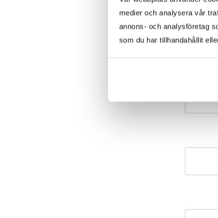
medier och analysera vår traf
annons- och analysföretag s
som du har tillhandahållit ell