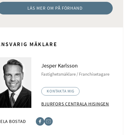
LÄS MER OM PÅ FÖRHAND
ANSVARIG MÄKLARE
Jesper Karlsson
Fastighetsmäklare / Franchisetagare
KONTAKTA MIG
BJURFORS CENTRALA HISINGEN
ELA BOSTAD
book
t