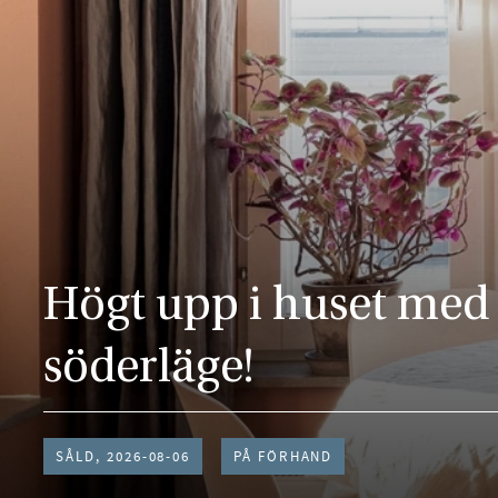
Högt upp i huset med
söderläge!
SÅLD, 2026-08-06
PÅ FÖRHAND