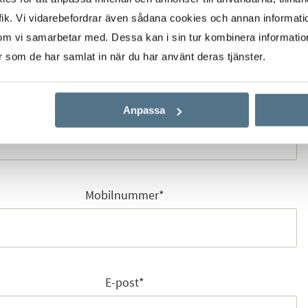
ik. Vi vidarebefordrar även sådana cookies och annan informatio
Förnamn
*
om vi samarbetar med. Dessa kan i sin tur kombinera informati
er som de har samlat in när du har använt deras tjänster.
Efternamn
*
Anpassa
Mobilnummer
*
E-post
*