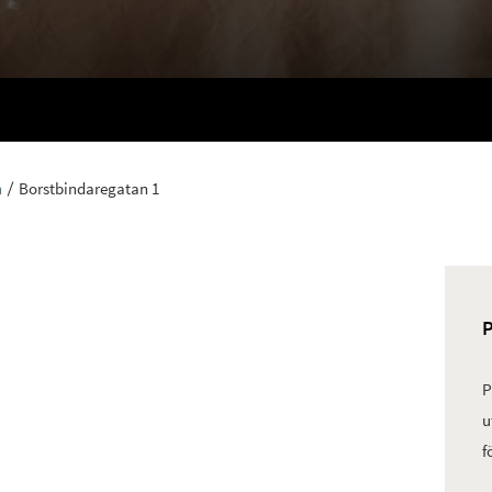
n
Borstbindaregatan 1
P
u
f