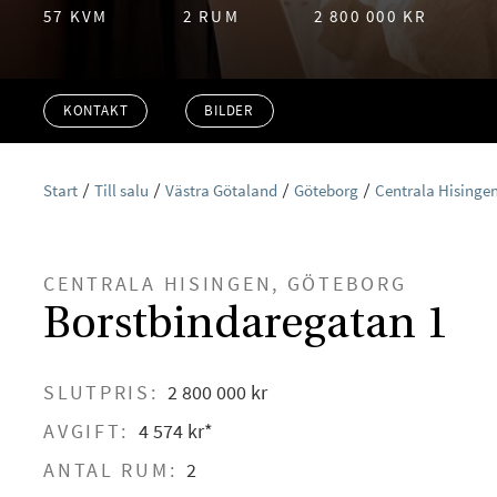
57 KVM
2 RUM
2 800 000 KR
KONTAKT
BILDER
Start
Till salu
Västra Götaland
Göteborg
Centrala Hisinge
CENTRALA HISINGEN, GÖTEBORG
Borstbindaregatan 1
SLUTPRIS:
2 800 000 kr
AVGIFT:
4 574 kr*
ANTAL RUM:
2