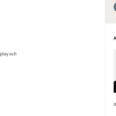
-play och
D
Face
E-pos