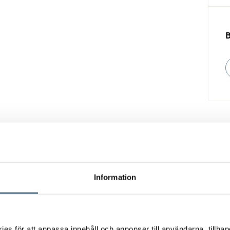
Vill du också sälja din bostad?
Information
Fyll i formuläret nedan så hjälper vi dig!
s för att anpassa innehåll och annonser till användarna, tillhand