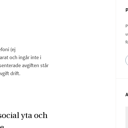
P
u
f
foni (ej
rat och ingår inte i
senterade avgiften står
gift drift.
ocial yta och
ge