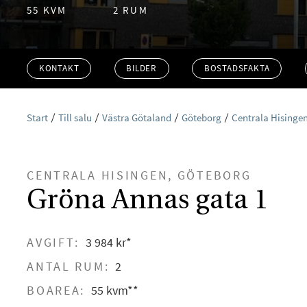
55 KVM
2 RUM
KONTAKT
BILDER
BOSTADSFAKTA
Start
Till salu
Västra Götaland
Göteborg
Centrala Hisinge
CENTRALA HISINGEN, GÖTEBORG
Gröna Annas gata 1
AVGIFT:
3 984 kr*
ANTAL RUM:
2
BOAREA:
55 kvm**