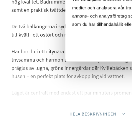
hög kvalitet. Badrummet är helkaklat och utrustat m
medier och analysera vår traf
samt en praktisk tvättdel.
annons- och analysföretag s
som du har tillhandahållit ell
De två balkongerna i sydvästläge ger dig möjlighet att
till kväll i ett ostört och rofyllt läge.
Här bor du i ett citynära område där stor omsorg lagts
trivsamma och harmoniska bostadsmiljöer med hög s
präglas av lugna, gröna innergårdar där Kvillebäcken s
husen – en perfekt plats för avkoppling vid vattnet.
Läget är centralt med endast ett par minuters promen
breda utbud av butiker och service. Kommunikatione
både buss och spårvagn inom räckhåll, och du tar dig s
HELA BESKRIVNINGEN
stadskärnan – eller väljer cykeln för en smidig tur. I n
grönområden som Keillers park och Ramberget, där du