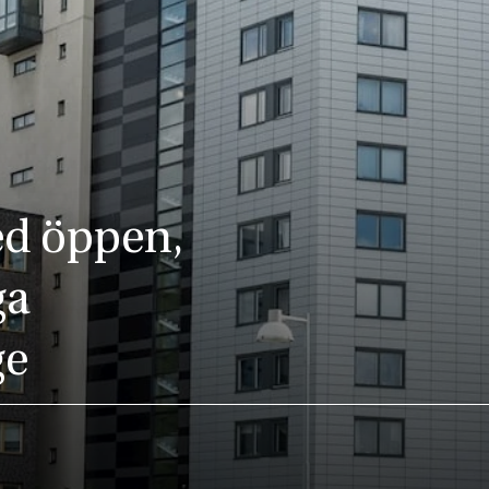
ed öppen,
ga
ge