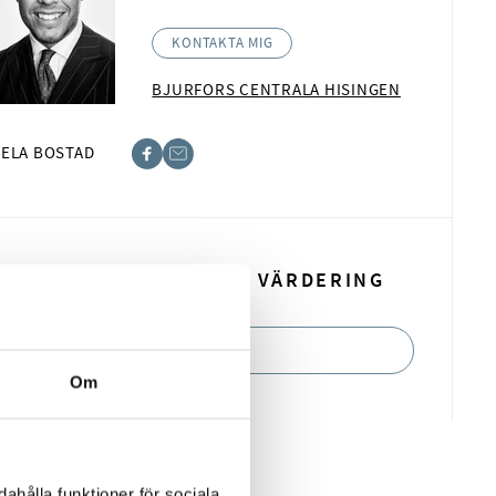
KONTAKTA MIG
BJURFORS CENTRALA HISINGEN
ELA BOSTAD
book
t
BOKA EN KOSTNADSFRI VÄRDERING
BOKA NU
Om
ahålla funktioner för sociala