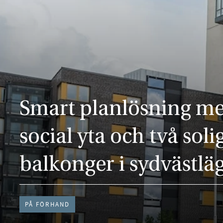
Smart planlösning m
social yta och två soli
balkonger i sydvästlä
PÅ FÖRHAND