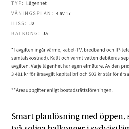
TYP:
Lägenhet
VÅNINGSPLAN:
4 av 17
HISS:
Ja
BALKONG:
Ja
*I avgiften ingår värme, kabel-TV, bredband och IP-tele
samtalskostnad). Kallt och varmt vatten debiteras sepa
avgiften. Varje lägenhet har egen elmätare. Av den pre
3 481 kr för årsavgift kapital brf och 503 kr står för årsav
**Areauppgifter enligt bostadsrättsföreningen.
Smart planlösning med öppen, s
två soliga balkonger i sydvästlä