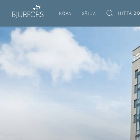
HITTA B
KÖPA
SÄLJA