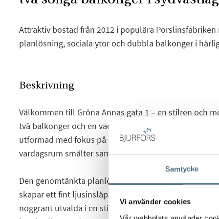
Attraktiv bostad från 2012 i populära Porslinsfabrik
planlösning, sociala ytor och dubbla balkonger i härli
Beskrivning
Välkommen till Gröna Annas gata 1 – en stilren och 
två balkonger och en vacker vy över älven. Bostaden,
utformad med fokus på ett socialt och modernt boend
vardagsrum smälter samman i en öppen planlösning.
Samtycke
Den genomtänkta planlösningen tillsammans med gen
skapar ett fint ljusinsläpp och en inbjudande atmosfär
Vi använder cookies
noggrant utvalda i en stilren och smakfull design som
Vår webbplats använder cookie