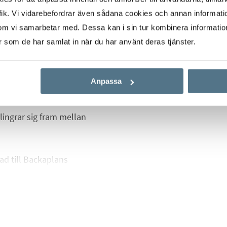
ed golvvärme, dusch
ik. Vi vidarebefordrar även sådana cookies och annan informatio
om vi samarbetar med. Dessa kan i sin tur kombinera informati
er som de har samlat in när du har använt deras tjänster.
 njuta av solen från dag
Anpassa
 på att skapa
tandard. Kvarteren
lingrar sig fram mellan
ad till Backaplans
rna är mycket goda med
nabbt in till
ärheten finns även
 kan njuta av en av