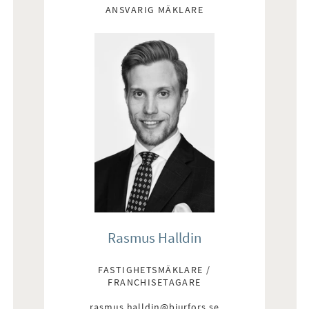
ANSVARIG MÄKLARE
Rasmus Halldin
FASTIGHETSMÄKLARE /
FRANCHISETAGARE
rasmus.halldin@bjurfors.se