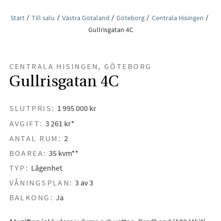
Start
Till salu
Västra Götaland
Göteborg
Centrala Hisingen
Gullrisgatan 4C
CENTRALA HISINGEN, GÖTEBORG
Gullrisgatan 4C
SLUTPRIS:
1 995 000 kr
AVGIFT:
3 261 kr*
ANTAL RUM:
2
BOAREA:
35 kvm**
TYP:
Lägenhet
VÅNINGSPLAN:
3 av 3
BALKONG:
Ja