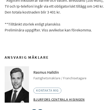
*Avgiften inkluderar värme och vatten. Bredband (100 Mbit),
TV och Ip-telefoni ingår via ett obligatoriskt tillägg om 140 kr.
Den totala kostnaden blir 3 401 kr.
**Tilltänkt storlek enligt planskiss
Preliminära uppgifter. Viss avvikelse kan förekomma.
ANSVARIG MÄKLARE
Rasmus Halldin
Fastighetsmäklare / Franchisetagare
KONTAKTA MIG
BJURFORS CENTRALA HISINGEN