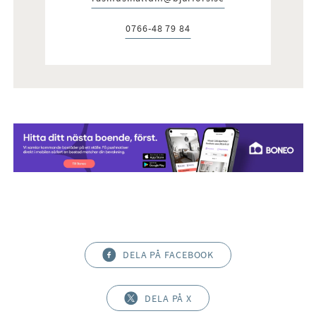
E-post:
0766-48 79 84
Telefon:
DELA PÅ FACEBOOK
DELA PÅ X