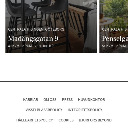
CENTRALA HISINGEN, GÖTEBORG
CENTRALA HIS
Madängsgatan 9
Penselg
40 KVM
2 RUM
2 195 000 KR
51 KVM
2 RUM
KARRIÄR
OM OSS
PRESS
HUVUDKONTOR
VISSELBLÅSARPOLICY
INTEGRITETSPOLICY
HÅLLBARHETSPOLICY
COOKIES
BJURFORS BEYOND