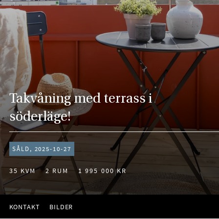
Takvåning med terrass i
söderläge!
SÅLD, 2025-10-27
35 KVM
2 RUM
1 995 000 KR
KONTAKT
BILDER