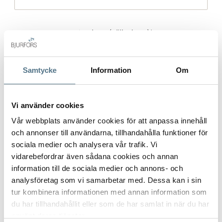
Gatuadress (Välj adress)
*
Samtycke
Information
Om
Postort
*
Vi använder cookies
Vår webbplats använder cookies för att anpassa innehåll
och annonser till användarna, tillhandahålla funktioner för
Postnummer
*
sociala medier och analysera vår trafik. Vi
vidarebefordrar även sådana cookies och annan
information till de sociala medier och annons- och
analysföretag som vi samarbetar med. Dessa kan i sin
Ange ditt postnummer (5 siffror utan mellanslag)
tur kombinera informationen med annan information som
du har tillhandahållit eller som de har samlat in när du har
använt deras tjänster.