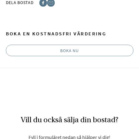
DELA BOSTAD
Facebook
E-post
BOKA EN KOSTNADSFRI VÄRDERING
BOKA NU
Vill du också sälja din bostad?
Fyll i formuläret nedan så hjälper vi dig!