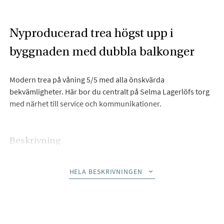
Nyproducerad trea högst upp i
byggnaden med dubbla balkonger
Modern trea på våning 5/5 med alla önskvärda
bekvämligheter. Här bor du centralt på Selma Lagerlöfs torg
med närhet till service och kommunikationer.
Beskrivning
Nu erbjuds en modern genomgångstrea av hög kvalitet på
HELA BESKRIVNINGEN
Backadalen 22. Här finner du en välplanerad bostad om 75
kvm med traditionell planlösning som inte lämnar något att
önska. Bostaden genomsyras av genomgående hög standard
med fina och enhetliga ytskikt och ett generöst ljusinsläpp