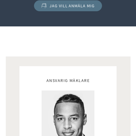
känsla. Den maskinella utrustningen består av spishäll, fläkt,
JAG VILL ANMÄLA MIG
inbyggd ugn och mikrovågsugn i bekväm arbetshöjd,
diskmaskin samt kombinerad kyl och frys. Från köket nås
även bostadens andra balkong i nordöstläge.
Mäklare
ANSVARIG MÄKLARE