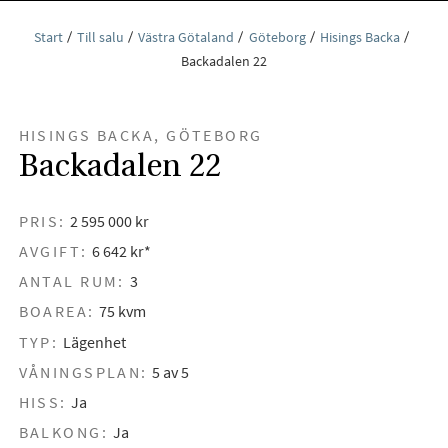
Start
Till salu
Västra Götaland
Göteborg
Hisings Backa
Backadalen 22
HISINGS BACKA, GÖTEBORG
Backadalen 22
PRIS:
2 595 000 kr
AVGIFT:
6 642 kr*
ANTAL RUM:
3
BOAREA:
75 kvm
TYP:
Lägenhet
VÅNINGSPLAN:
5 av 5
HISS:
Ja
BALKONG:
Ja