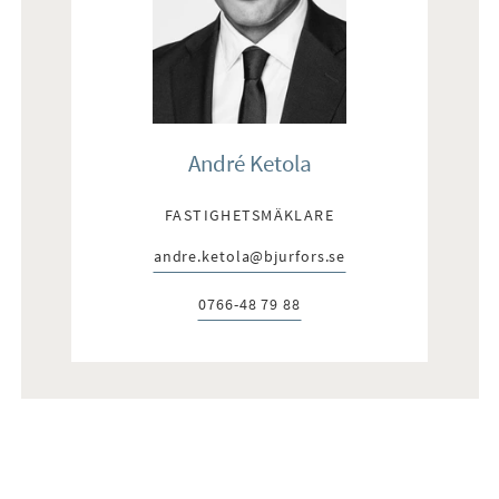
André Ketola
FASTIGHETSMÄKLARE
andre.ketola@bjurfors.se
E-post:
0766-48 79 88
Telefon: