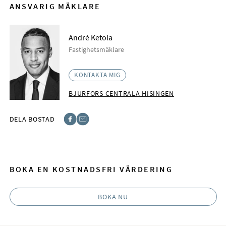
ANSVARIG MÄKLARE
André Ketola
Fastighetsmäklare
KONTAKTA MIG
BJURFORS CENTRALA HISINGEN
DELA BOSTAD
Facebook
E-post
BOKA EN KOSTNADSFRI VÄRDERING
BOKA NU