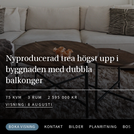
Nyproducerad trea högst upp i
byggnaden med dubbla
balkonger
75 KVM
3 RUM
2 595 000 KR
VISNING: 8 AUGUSTI
KONTAKT
BILDER
PLANRITNING
BOST
BOKA VISNING