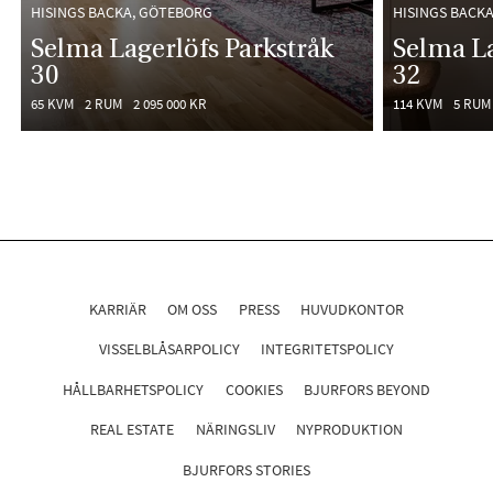
HISINGS BACKA, GÖTEBORG
HISINGS BACK
Selma Lagerlöfs Parkstråk
Selma La
30
32
65 KVM
2 RUM
2 095 000 KR
114 KVM
5 RUM
KARRIÄR
OM OSS
PRESS
HUVUDKONTOR
VISSELBLÅSARPOLICY
INTEGRITETSPOLICY
HÅLLBARHETSPOLICY
COOKIES
BJURFORS BEYOND
REAL ESTATE
NÄRINGSLIV
NYPRODUKTION
BJURFORS STORIES