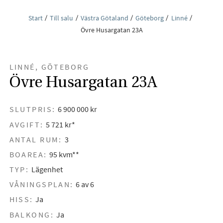
Start
Till salu
Västra Götaland
Göteborg
Linné
Övre Husargatan 23A
LINNÉ, GÖTEBORG
Övre Husargatan 23A
SLUTPRIS:
6 900 000 kr
AVGIFT:
5 721 kr*
ANTAL RUM:
3
BOAREA:
95 kvm**
TYP:
Lägenhet
VÅNINGSPLAN:
6 av 6
HISS:
Ja
BALKONG:
Ja