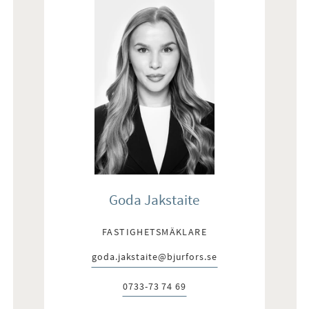
Goda Jakstaite
FASTIGHETSMÄKLARE
goda.jakstaite@bjurfors.se
E-post:
0733-73 74 69
Telefon: