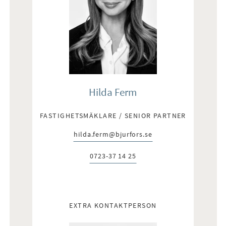
Hilda Ferm
FASTIGHETSMÄKLARE / SENIOR PARTNER
hilda.ferm@bjurfors.se
E-post:
0723-37 14 25
Telefon:
EXTRA KONTAKTPERSON