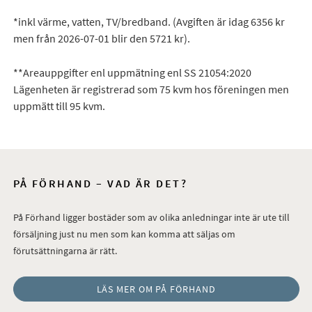
*inkl värme, vatten, TV/bredband. (Avgiften är idag 6356 kr
men från 2026-07-01 blir den 5721 kr).
**Areauppgifter enl uppmätning enl SS 21054:2020
Lägenheten är registrerad som 75 kvm hos föreningen men
uppmätt till 95 kvm.
PÅ FÖRHAND – VAD ÄR DET?
På Förhand ligger bostäder som av olika anledningar inte är ute till
försäljning just nu men som kan komma att säljas om
förutsättningarna är rätt.
LÄS MER OM PÅ FÖRHAND