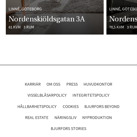
LINNÉ, GÖTEBORG
LINNÉ, GÖTEB
Nordenskiöldsgatan 3A
Nordens
61 KVM
3 RUM
78,5 KVM
3 RU
KARRIÄR
OM OSS
PRESS
HUVUDKONTOR
VISSELBLÅSARPOLICY
INTEGRITETSPOLICY
HÅLLBARHETSPOLICY
COOKIES
BJURFORS BEYOND
REAL ESTATE
NÄRINGSLIV
NYPRODUKTION
BJURFORS STORIES