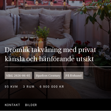
Drömlik takvåning med privat
känsla och hänförande utsikt
Såld, 2026-06-05
Bjurfors Century
På förhand
95 KVM
3 RUM
6 900 000 KR
KONTAKT
BILDER