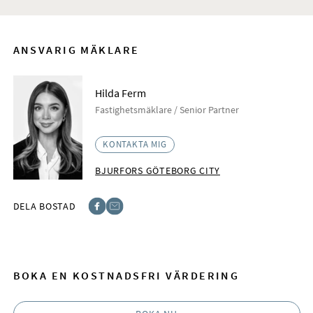
ANSVARIG MÄKLARE
Hilda Ferm
Fastighetsmäklare / Senior Partner
KONTAKTA MIG
BJURFORS GÖTEBORG CITY
DELA BOSTAD
Facebook
E-post
BOKA EN KOSTNADSFRI VÄRDERING