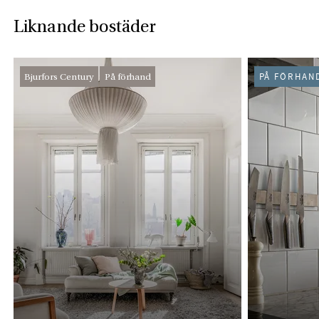
Liknande bostäder
Bjurfors Century
På förhand
PÅ FÖRHAN