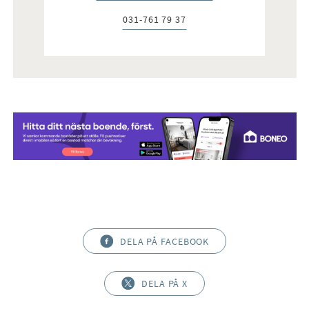
031-761 79 37
Telefon:
DELA PÅ FACEBOOK
DELA PÅ X