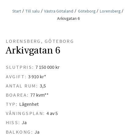
Start
Till salu
Västra Götaland
Göteborg
Lorensberg
Arkivgatan 6
LORENSBERG, GÖTEBORG
Arkivgatan 6
SLUTPRIS:
7 150 000 kr
AVGIFT:
3 910 kr*
ANTAL RUM:
3,5
BOAREA:
77 kvm**
TYP:
Lägenhet
VÅNINGSPLAN:
4 av 5
HISS:
Ja
BALKONG:
Ja