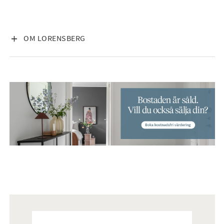
VISA INNEHÅLL
OM LORENSBERG
Mäklare