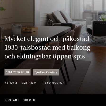
Mycket elegant och påkostad
1930-talsbostad med balkong
och eldningsbar öppen spis
Såld, 2026-06-18
Bjurfors Century
77 KVM
3,5 RUM
7 150 000 KR
KONTAKT
BILDER