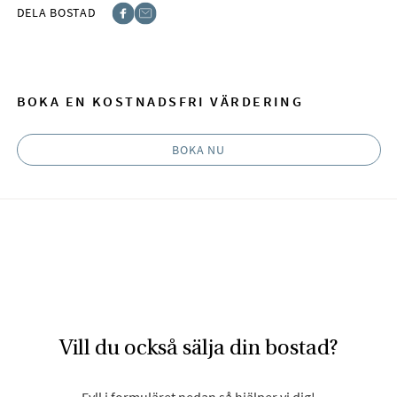
DELA BOSTAD
Facebook
E-post
BOKA EN KOSTNADSFRI VÄRDERING
BOKA NU
Vill du också sälja din bostad?
Fyll i formuläret nedan så hjälper vi dig!