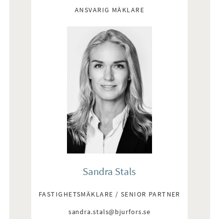
ANSVARIG MÄKLARE
Sandra Stals
FASTIGHETSMÄKLARE / SENIOR PARTNER
sandra.stals@bjurfors.se
E-post: