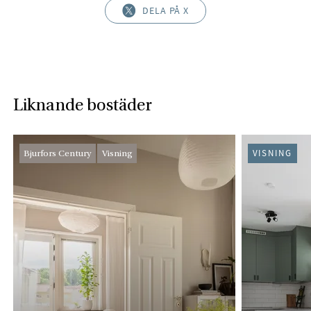
DELA PÅ X
Liknande bostäder
Bjurfors Century
Visning
VISNING