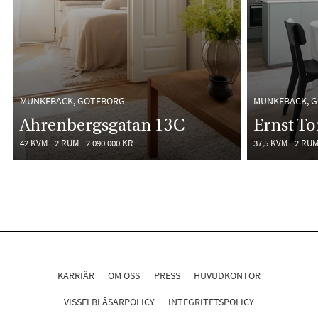
MUNKEBÄCK, GÖTEBORG
MUNKEBÄCK, 
Ahrenbergsgatan 13C
Ernst To
42 KVM
2 RUM
2 090 000 KR
37,5 KVM
2 RU
KARRIÄR
OM OSS
PRESS
HUVUDKONTOR
VISSELBLÅSARPOLICY
INTEGRITETSPOLICY