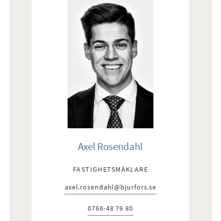
Axel Rosendahl
FASTIGHETSMÄKLARE
axel.rosendahl@bjurfors.se
E-post:
0766-48 79 80
Telefon: