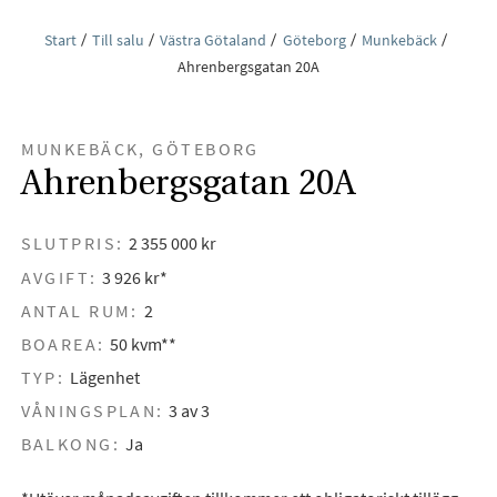
Start
Till salu
Västra Götaland
Göteborg
Munkebäck
Ahrenbergsgatan 20A
MUNKEBÄCK, GÖTEBORG
Ahrenbergsgatan 20A
SLUTPRIS:
2 355 000 kr
AVGIFT:
3 926 kr*
ANTAL RUM:
2
BOAREA:
50 kvm**
TYP:
Lägenhet
VÅNINGSPLAN:
3 av 3
BALKONG:
Ja