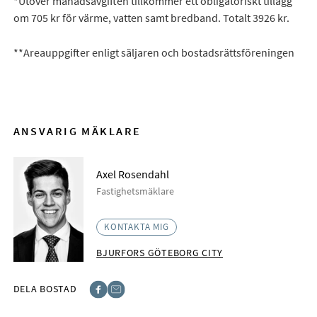
*Utöver månadsavgiften tillkommer ett obligatoriskt tillägg
om 705 kr för värme, vatten samt bredband. Totalt 3926 kr.
**Areauppgifter enligt säljaren och bostadsrättsföreningen
ANSVARIG MÄKLARE
Axel Rosendahl
Fastighetsmäklare
KONTAKTA MIG
BJURFORS GÖTEBORG CITY
DELA BOSTAD
Facebook
E-post