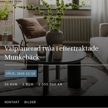
Välplanerad tvåa i eftertraktade
Munkebäck
SÅLD, 2025-12-19
50 KVM
2 RUM
2 355 000 KR
KONTAKT
BILDER