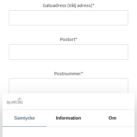
Gatuadress (Välj adress)
*
Postort
*
Postnummer
*
Ange ditt postnummer (5 siffror utan mellanslag)
Samtycke
Information
Om