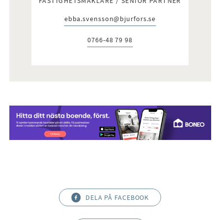
FASTIGHETSMÄKLARE / SENIOR PARTNER
ebba.svensson@bjurfors.se
E-post:
0766-48 79 98
Telefon:
DELA PÅ FACEBOOK