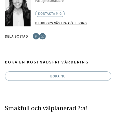
Fastighetsmäklare
KONTAKTA MIG
BJURFORS VÄSTRA GÖTEBORG
DELA BOSTAD
Facebook
E-post
BOKA EN KOSTNADSFRI VÄRDERING
BOKA NU
Smakfull och välplanerad 2:a!