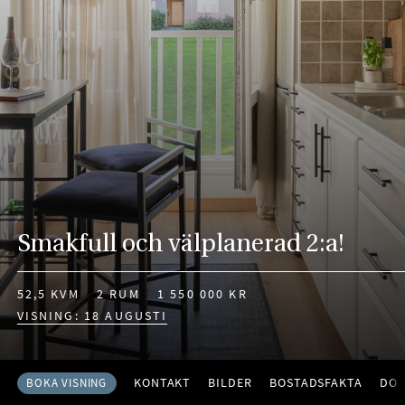
Smakfull och välplanerad 2:a!
52,5 KVM
2 RUM
1 550 000 KR
VISNING: 18 AUGUSTI
KONTAKT
BILDER
BOSTADSFAKTA
DO
BOKA VISNING