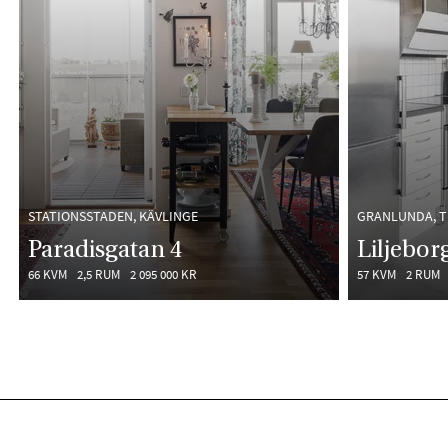
STATIONSSTADEN, KÄVLINGE
GRANLUNDA, 
Paradisgatan 4
Liljebor
66 KVM
2,5 RUM
2 095 000 KR
57 KVM
2 RUM