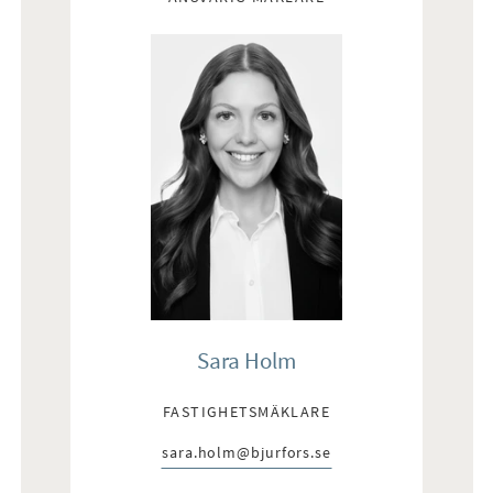
Sara Holm
FASTIGHETSMÄKLARE
sara.holm@bjurfors.se
E-post: