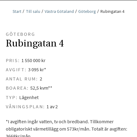
Start
Till salu
Västra Götaland
Göteborg
Rubingatan 4
GÖTEBORG
Rubingatan 4
PRIS:
1 550 000 kr
AVGIFT:
3 095 kr*
ANTAL RUM:
2
BOAREA:
52,5 kvm**
TYP:
Lägenhet
VÅNINGSPLAN:
1 av 2
*I avgiften ingår vatten, tv och bredband. Tillkommer
obligatoriskt värmetillägg om 573kr/mån. Totalt är avgiften:
3668kr/mån.