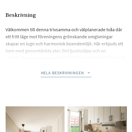
Beskrivning
Välkommen till denna trivsamma och välplanerade tvåa där
ett fritt läge mot föreningens grönskande omgivningar
skapar en lugn och harmonisk boendemiljö. Här erbjuds ett
hem med genomtänkta ytor, fint ljusinsläpp och en
planlösning som passar perfekt för både singelhushållet och
paret.
HELA BESKRIVNINGEN
Det smakfulla köket erbjuder goda arbetsytor, bra
förvaringsmöjligheter och plats för mindre matbord. Härifrån
nås den franska balkongen som skapar bra möjlighet för
vädring. Vardagsrummet är ljust och rymligt med plats för
både soffgrupp och övrigt möblemang. Sovrummet är väl
tilltaget med plats för dubbelsäng och kompletteras av stora
garderober i både sovrummet som i hallen vilket ger
utmärkta förvaringsmöjligheter. Badrummet är helkaklat och