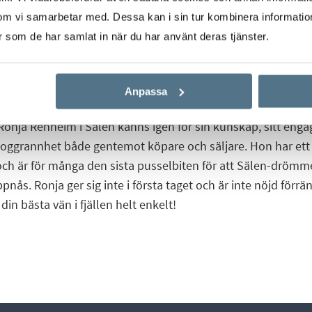
om vi samarbetar med. Dessa kan i sin tur kombinera informati
er som de har samlat in när du har använt deras tjänster.
Start
Våra mäklare
Ronja Renheim
Anpassa
Ronja Renheim i Sälen känns igen för sin kunskap, sitt en
noggrannhet både gentemot köpare och säljare. Hon har ett 
och är för många den sista pusselbiten för att Sälen-drömm
nås. Ronja ger sig inte i första taget och är inte nöjd förr
 din bästa vän i fjällen helt enkelt!