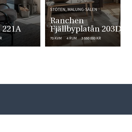
STÖTEN, MALUNG-SÄLEN
Ranchen
n 221A
Fjällbyplatån 203D
KR
70 KVM
4 RUM
3 550 000 KR