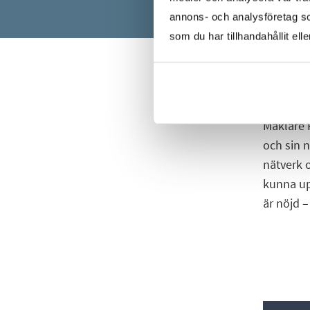
annons- och analysföretag s
som du har tillhandahållit ell
Mäklare 
och sin 
nätverk 
kunna upp
är nöjd –