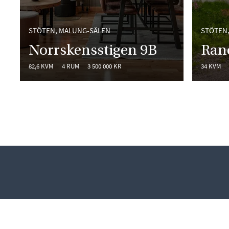
STÖTEN, MALUNG-SÄLEN
STÖTEN
Norrskensstigen 9B
Ran
82,6 KVM
4 RUM
3 500 000 KR
34 KVM