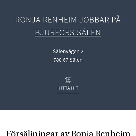
RONJA RENHEIM JOBBAR PÅ
BJURFORS SÄLEN
Sälenvägen 2
780 67 Sälen
(ÖPPNAS I NYTT FÖNSTER)
HITTA HIT
Försäljningar av Ronja Renheim