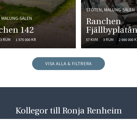
STÖTEN, MALUNG-SÄLEN
, MALUNG-SÄLEN
Ranchen
chen 142
Fjällbyplatå
3 RUM
1 575 000 KR
57 KVM
3 RUM
2 690 000 
VISA ALLA & FILTRERA
Kollegor till Ronja Renheim