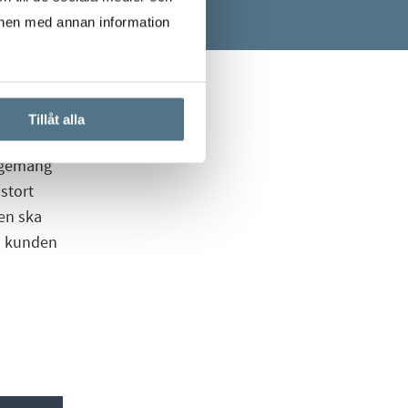
onen med annan information
Tillåt alla
gagemang
stort
en ska
än kunden