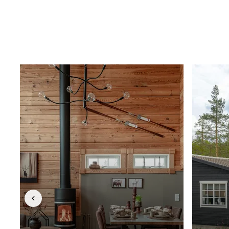
PÅGÅENDE (20)
BAKÅT I LISTAN