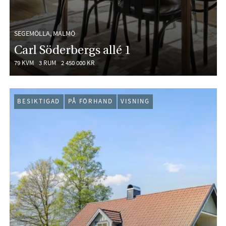
SEGEMÖLLA, MALMÖ
Carl Söderbergs allé 1
79 KVM
3 RUM
2 450 000 KR
BESIKTIGAD
PÅ FÖRHAND
VISNING