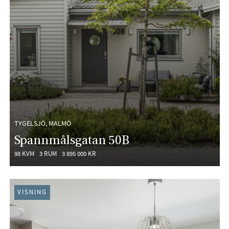
TYGELSJÖ, MALMÖ
Spannmålsgatan 50B
98 KVM
3 RUM
3 895 000 KR
VISNING