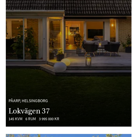
PÅARP, HELSINGBORG
Lokvägen 37
145 KVM
6 RUM
3 995 000 KR