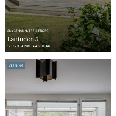
SMYGEHAMN, TRELLEBORG
Latituden 5
121 KVM
4 RUM
4 495 000 KR
VISNING