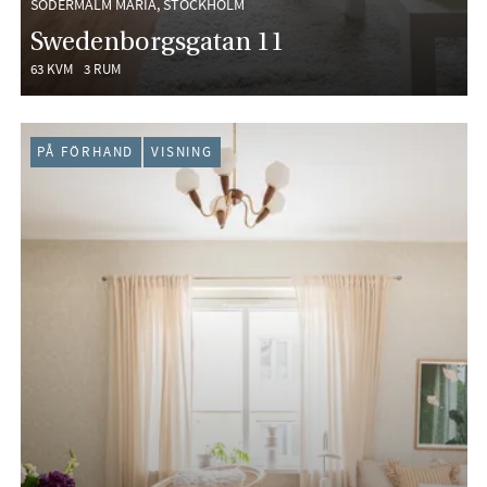
SÖDERMALM MARIA, STOCKHOLM
Swedenborgsgatan 11
63 KVM
3 RUM
PÅ FÖRHAND
VISNING