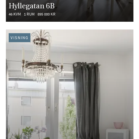
Hyllegatan 6B
46 KVM
1 RUM
895 000 KR
VISNING