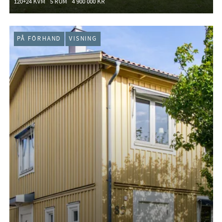
120+24 KVM
5 RUM
4 900 000 KR
PÅ FÖRHAND
VISNING