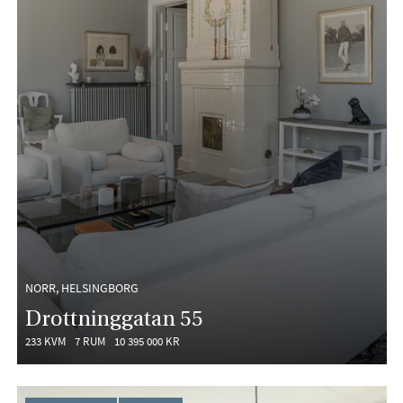
NORR, HELSINGBORG
Drottninggatan 55
233 KVM
7 RUM
10 395 000 KR