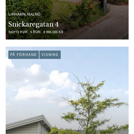
LIMHAMN, MALMÖ
Snickaregatan 4
160+72 KVM
5 RUM
8 995 000 KR
PÅ FÖRHAND
VISNING