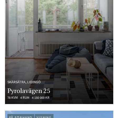
SKÄRSÄTRA, LIDINGÖ
Pyrolavägen 25
78 KVM
4 RUM
4 150 000 KR
PÅ FÖRHAND
VISNING