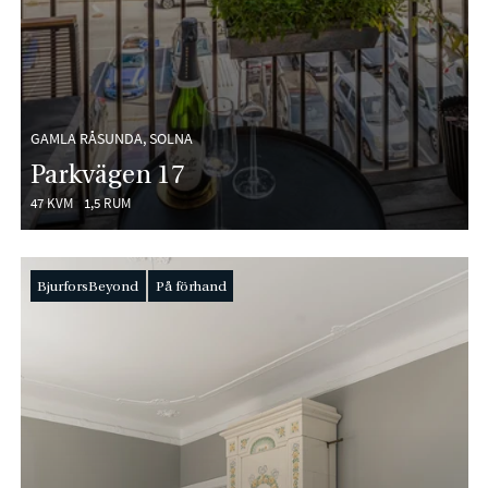
GAMLA RÅSUNDA, SOLNA
Parkvägen 17
47 KVM
1,5 RUM
BjurforsBeyond
På förhand