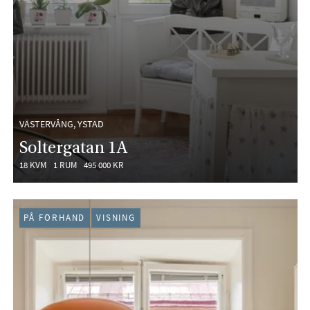
VÄSTERVÅNG, YSTAD
Soltergatan 1A
18 KVM
1 RUM
495 000 KR
PÅ FÖRHAND
VISNING