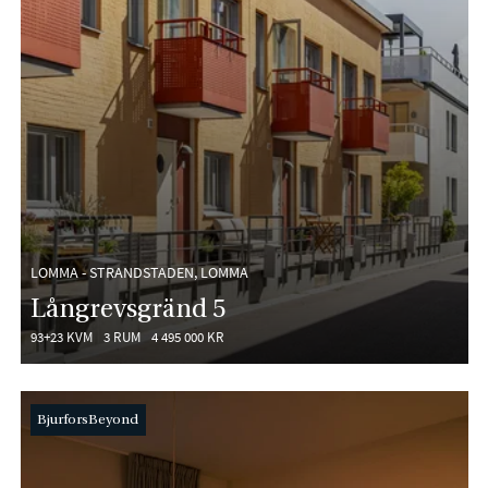
LOMMA - STRANDSTADEN, LOMMA
Långrevsgränd 5
93+23 KVM
3 RUM
4 495 000 KR
BjurforsBeyond