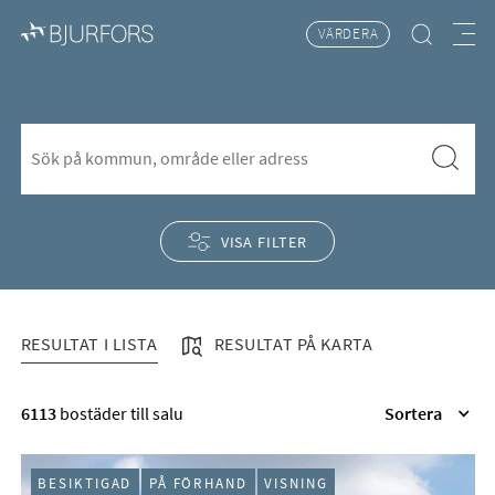
VÄRDERA
Hitta bostad
Meny
Bostäder till salu i Ål-Kilen
S&ouml;k f&ouml;r att l&auml;gga till nytt s&ouml;kord
Sök
VISA FILTER
RESULTAT I LISTA
RESULTAT PÅ KARTA
RESULTAT I LISTA
6113
bostäder till salu
Sortera
BESIKTIGAD
PÅ FÖRHAND
VISNING