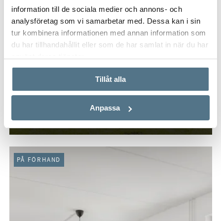
information till de sociala medier och annons- och
analysföretag som vi samarbetar med. Dessa kan i sin
tur kombinera informationen med annan information som
du har tillhandahållit eller som de har samlat in när du har
använt deras tjänster.
Tillåt alla
LOMMA - BROHUS, LOMMA
Brohusvägen 2B
Anpassa
102 KVM
4 RUM
7 195 000 KR
PÅ FÖRHAND