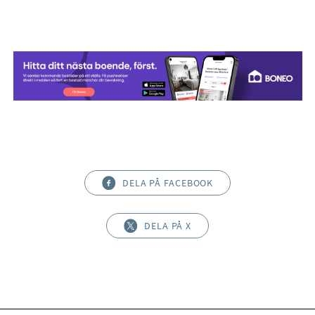
Gäst-WC
Gäst-WC utrustad med WC och tvättställ. Här möts ett
klinkergolv av delvis kaklade väggar i kombination med en
mönstrad tapet. Fönsterparti för ljusinsläpp.
Övre plan
Allrum
På övre plan möts ni av ett trivsamt allrum som fungerar som
en naturlig samlingspunkt för våningsplanet. Den centrala
DELA PÅ FACEBOOK
placeringen gör rummet lättillgängligt från bostadens övriga
sovrum och skapar en fin social yta för både avkoppling och
DELA PÅ X
umgänge. Här bidrar planlösningens vinklar och vrår till en
ombonad känsla som ger rummet karaktär och personlighet.
Sovrum
Detta sovrum erbjuder ett härligt ljusinsläpp genom det