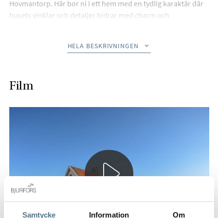
Hovmantorp. Här bor ni i ett hem med en tydlig karaktär där
husets vinklar och detaljer bidrar med charm och
personlighet i varje del. Interiört präglas bostaden av stora
rumsvolymer och en välbalanserad planlösning som skapar
HELA BESKRIVNINGEN
både sociala, privata och funktionella ytor i en harmonisk
helhet. Trädgården möter er med välskötta ytor som ramar in
bostaden på ett inbjudande sätt.
Film
Bostadens hjärta utgörs av de generösa sällskapsytorna där
rymd och ljus samspelar. Allrummet ger ett starkt första
intryck med sina luftiga proportioner, spröjsade fönster,
burspråk och kakelugn som tillsammans skapar en varm och
inbjudande atmosfär. Härifrån flyter rummen vidare i en
öppen och social struktur där hemmet känns levande och
sammanhängande. Matsalen ligger i en självklar förlängning
av hemmets sociala delar och binds samman med både kök
och allrum. Den öppna spisen bidrar med karaktär medan
den intilliggande punchverandan skapar en vacker övergång
mellan inne och ute. I köket möts funktion och karaktär i en
Samtycke
Information
Om