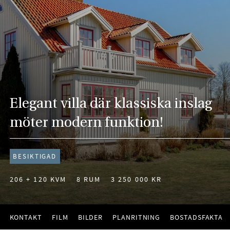
Elegant villa där klassiska inslag
möter modern funktion!
BESIKTIGAD
206 + 120 KVM
8 RUM
3 250 000 KR
KONTAKT
FILM
BILDER
PLANRITNING
BOSTADSFAKTA