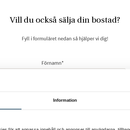
Vill du också sälja din bostad?
Fyll i formuläret nedan så hjälper vi dig!
Förnamn
*
Efternamn
*
Information
s för att anpassa innehåll och annonser till användarna, tillhand