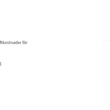
Fac
E-p
ftkostnader för
g