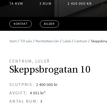
74 KVM
3 RUM
2 400 000 KR
KONTAKT
BILDER
Start
Till salu
Norrbottens län
Luleå
Centrum
Skeppsbro
CENTRUM, LULEÅ
Skeppsbrogatan 10
SLUTPRIS:
2 400 000 kr
AVGIFT:
4 051 kr*
ANTAL RUM:
3