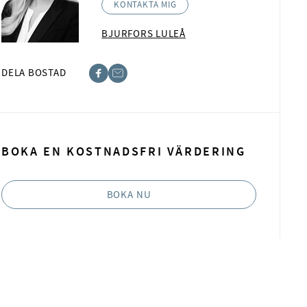
KONTAKTA MIG
BJURFORS LULEÅ
DELA BOSTAD
ebook
ost
BOKA EN KOSTNADSFRI VÄRDERING
BOKA NU