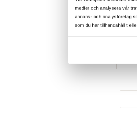
medier och analysera vår traf
annons- och analysföretag s
som du har tillhandahållit ell