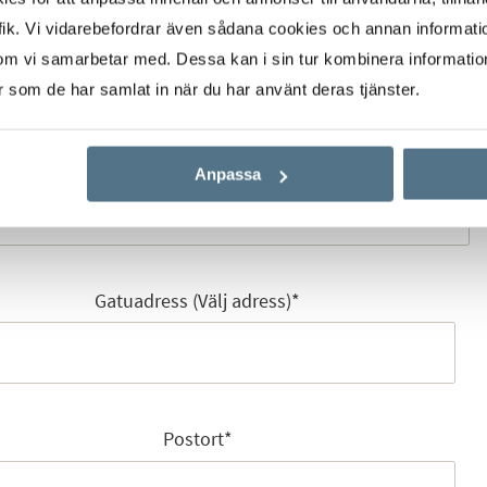
Mobilnummer
*
ik. Vi vidarebefordrar även sådana cookies och annan informatio
om vi samarbetar med. Dessa kan i sin tur kombinera informati
er som de har samlat in när du har använt deras tjänster.
E-post
*
Anpassa
Gatuadress (Välj adress)
*
Postort
*