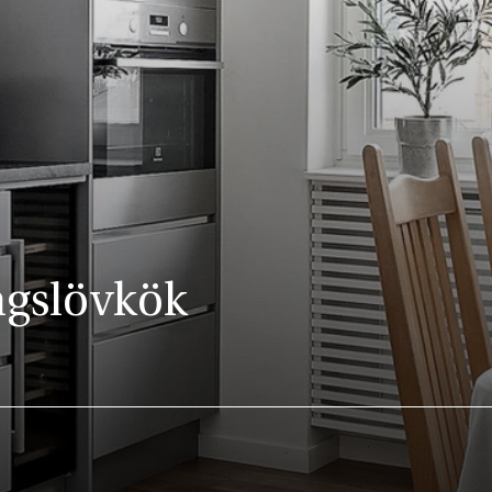
ngslövkök