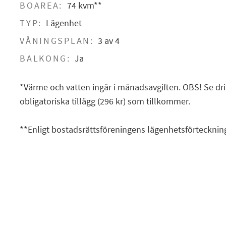
BOAREA:
74 kvm**
TYP:
Lägenhet
VÅNINGSPLAN:
3 av 4
BALKONG:
Ja
*Värme och vatten ingår i månadsavgiften. OBS! Se dri
obligatoriska tillägg (296 kr) som tillkommer.
**Enligt bostadsrättsföreningens lägenhetsförtecknin