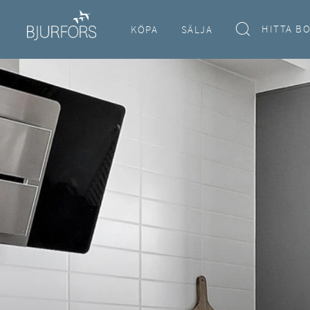
HITTA B
KÖPA
SÄLJA