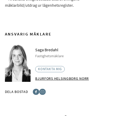
mäklarbild/utdrag ur lägenhetsregister.
ANSVARIG MÄKLARE
Saga Bredahl
Fastighetsmäklare
KONTAKTA MIG
BJURFORS HELSINGBORG NORR
DELA BOSTAD
Facebook
E-post