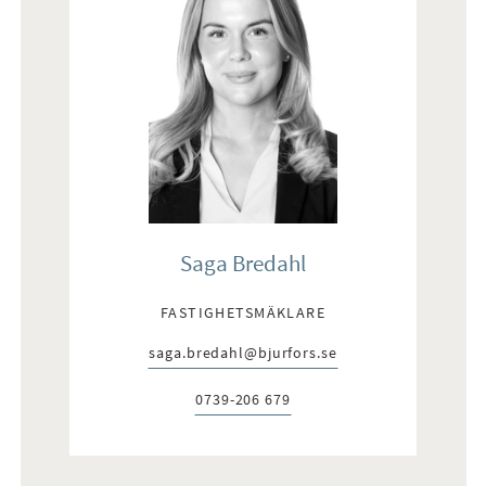
Saga Bredahl
FASTIGHETSMÄKLARE
saga.bredahl@bjurfors.se
E-post:
0739-206 679
Telefon: