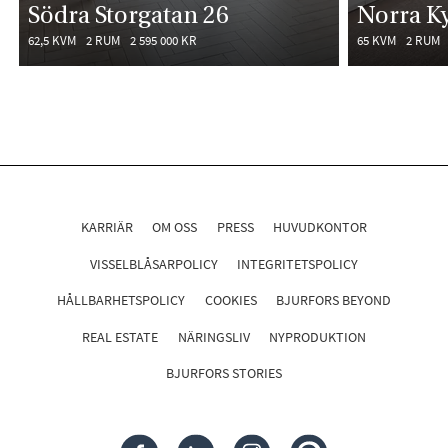
Södra Storgatan 26
Norra K
62,5 KVM
2 RUM
2 595 000 KR
65 KVM
2 RUM
KARRIÄR
OM OSS
PRESS
HUVUDKONTOR
VISSELBLÅSARPOLICY
INTEGRITETSPOLICY
HÅLLBARHETSPOLICY
COOKIES
BJURFORS BEYOND
REAL ESTATE
NÄRINGSLIV
NYPRODUKTION
BJURFORS STORIES