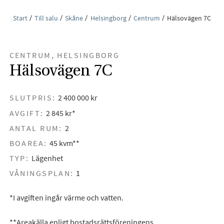
Start
Till salu
Skåne
Helsingborg
Centrum
Hälsovägen 7C
CENTRUM, HELSINGBORG
Hälsovägen 7C
SLUTPRIS:
2 400 000 kr
AVGIFT:
2 845 kr*
ANTAL RUM:
2
BOAREA:
45 kvm**
TYP:
Lägenhet
VÅNINGSPLAN:
1
*I avgiften ingår värme och vatten.
**Areakälla enligt bostadsrättsföreningens