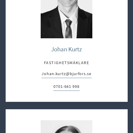
Johan Kurtz
FASTIGHETSMÄKLARE
Johan.kurtz@bjurfors.se
E-post:
0701-641 998
Telefon: