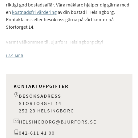
riktigt god bostadsaffär. Våra mäklare hjälper dig gärna med
en
kostnadsfri värdering
av din bostad i Helsingborg.
Kontakta oss eller besök oss gärna på vårt kontor på
Stortorget 14.
Varmt välkommen till Bjurfors Helsingborg city!
LÄS MER
KONTAKTUPPGIFTER
BESÖKSADRESS
STORTORGET 14
252 23 HELSINGBORG
HELSINGBORG@BJURFORS.SE
042-611 41 00