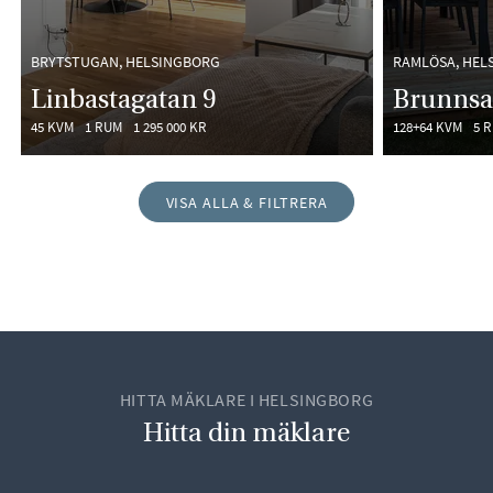
BRYTSTUGAN, HELSINGBORG
RAMLÖSA, HEL
Linbastagatan 9
Brunnsa
45 KVM
1 RUM
1 295 000 KR
128+64 KVM
5 
VISA ALLA & FILTRERA
HITTA MÄKLARE I HELSINGBORG
Hitta din mäklare