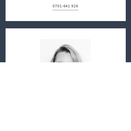
0701-641 926
Telefon:
Maria Cavels