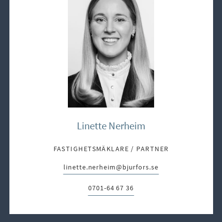
Linette Nerheim
FASTIGHETSMÄKLARE / PARTNER
linette.nerheim@bjurfors.se
E-post:
0701-64 67 36
Telefon: