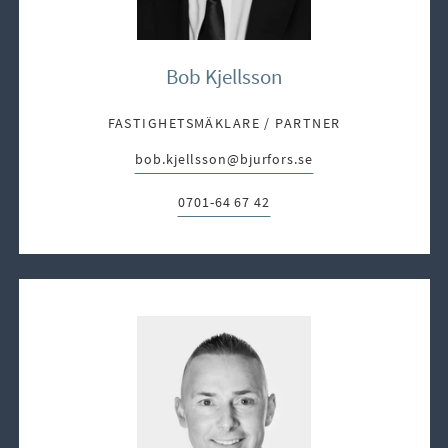
Bob Kjellsson
FASTIGHETSMÄKLARE / PARTNER
bob.kjellsson@bjurfors.se
E-post:
0701-64 67 42
Telefon: