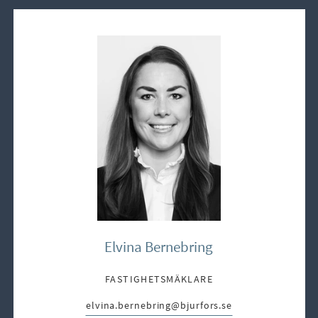
Elvina Bernebring
FASTIGHETSMÄKLARE
elvina.bernebring@bjurfors.se
E-post: