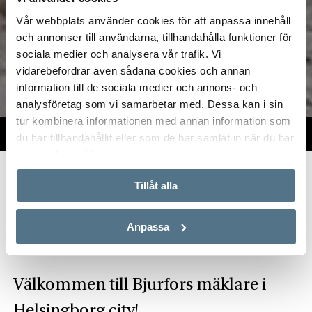
Vår webbplats använder cookies för att anpassa innehåll
och annonser till användarna, tillhandahålla funktioner för
sociala medier och analysera vår trafik. Vi
vidarebefordrar även sådana cookies och annan
information till de sociala medier och annons- och
analysföretag som vi samarbetar med. Dessa kan i sin
tur kombinera informationen med annan information som
TILL SALU
VI PÅ KONTORET
VÄRDERA
du har tillhandahållit eller som de har samlat in när du har
använt deras tjänster.
Start
Om oss
Våra kontor
Skåne
Bjurfors Helsingborg City
Tillåt alla
Hitta mäklare i Helsingborg
Anpassa
Välkommen till Bjurfors mäklare i
Helsingborg city!