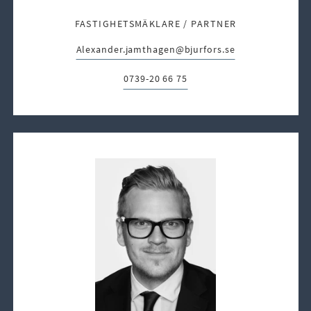
FASTIGHETSMÄKLARE / PARTNER
Alexander.jamthagen@bjurfors.se
E-post:
0739-20 66 75
Telefon: