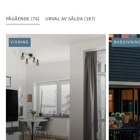
PÅGÅENDE (76)
URVAL AV SÅLDA (187)
PÅGÅENDE (76)
VISNING
BUDGIVNIN