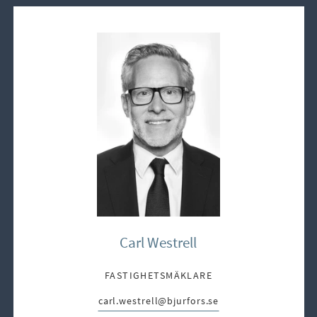
Carl Westrell
FASTIGHETSMÄKLARE
carl.westrell@bjurfors.se
E-post: