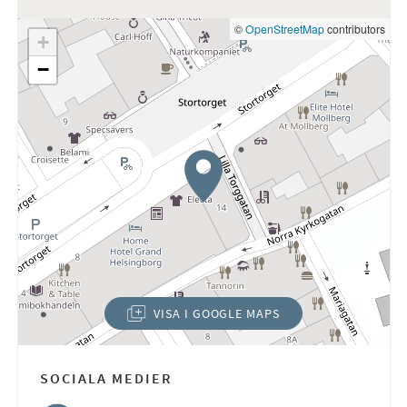
©
OpenStreetMap
contributors
+
−
VISA I GOOGLE MAPS
(ÖPPNAS I NYTT FÖNSTER)
SOCIALA MEDIER