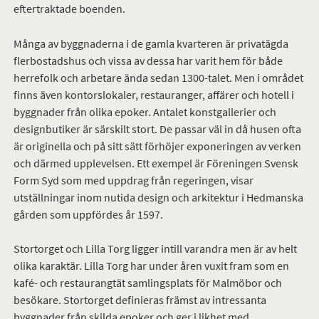
eftertraktade boenden.
Många av byggnaderna
i de gamla kvarteren är privatägda
flerbostadshus och vissa av dessa har varit hem för både
herrefolk och arbetare ända sedan 1300-talet. Men i området
finns även kontorslokaler, restauranger, affärer och hotell i
byggnader från olika epoker. Antalet konstgallerier och
designbutiker är särskilt stort. De passar väl in då husen ofta
är originella och på sitt sätt förhöjer exponeringen av verken
och därmed upplevelsen. Ett exempel är Föreningen Svensk
Form Syd som med uppdrag från regeringen, visar
utställningar inom nutida design och arkitektur i Hedmanska
gården som uppfördes år 1597.
Stortorget och Lilla Torg
ligger intill varandra men är av helt
olika karaktär. Lilla Torg har under åren vuxit fram som en
kafé- och restaurangtät samlingsplats för Malmöbor och
besökare. Stortorget definieras främst av intressanta
byggnader från skilda epoker och ger i likhet med