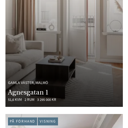
GAMLA VÄSTER, MALMÖ
Agnesgatan 1
51,6 KVM
2 RUM
3 295 000 KR
PÅ FÖRHAND
VISNING