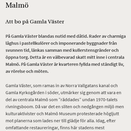
Malmö
Att bo på Gamla Väster
På Gamla Väster blandas nutid med dåtid. Rader av charmiga
låghus i pastellkulörer och imponerande byggnader från
svunnen tid, länkas samman med kullerstensgränder och
öppna torg. Detta är en välbevarad skatt mitt inne i centrala
Malmö. På Gamla Väster är kvarteren fyllda med ständigt liv,
av rörelse och möten.
Gamla Väster, som ramas in av Norra Vallgatans kanal och
Gamla Kyrkogården i söder, utmärker sig genom att vara en
del av centrala Malmö som ”räddades” undan 1970-talets
rivningsboom. Då var det en sliten och nedgången miljö men
kulturaktivister och Malmö Museum protesterade högljutt
mot planerna som lades ner till glädje för alla. Idag, efter
omfattande restaureringar, finns här stadens mest