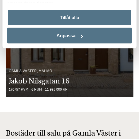
använt deras tjänster.
Tillåt alla
Anpassa
GAMLA VÄSTER, MALMÖ
Jakob Nilsgatan 16
170+57 KVM
6 RUM
11 995 000 KR
Bostäder till salu på Gamla Väster i