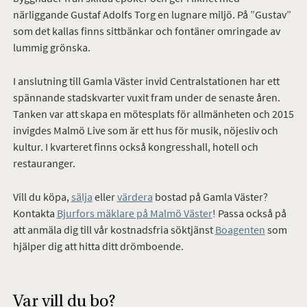
närliggande Gustaf Adolfs Torg en lugnare miljö. På ”Gustav”
som det kallas finns sittbänkar och fontäner omringade av
lummig grönska.
I anslutning till
Gamla Väster invid Centralstationen har ett
spännande stadskvarter vuxit fram under de senaste åren.
Tanken var att skapa en mötesplats för allmänheten och 2015
invigdes Malmö Live som är ett hus för musik, nöjesliv och
kultur. I kvarteret finns också kongresshall, hotell och
restauranger.
Vill du köpa,
sälja
eller
värdera
bostad på Gamla Väster?
Kontakta
Bjurfors mäklare på Malmö Väster
! Passa också på
att anmäla dig till vår kostnadsfria söktjänst
Boagenten
som
hjälper dig att hitta ditt drömboende.
Var vill du bo?