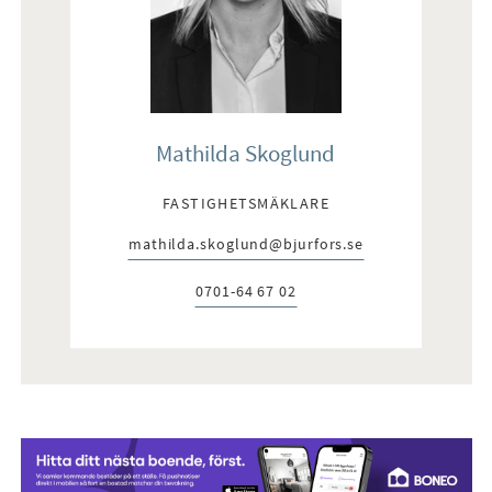
Mathilda Skoglund
FASTIGHETSMÄKLARE
mathilda.skoglund@bjurfors.se
E-post:
0701-64 67 02
Telefon: