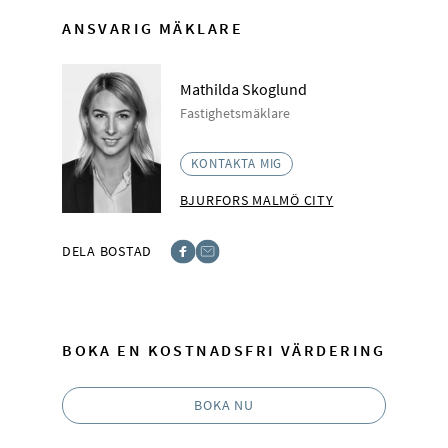
ANSVARIG MÄKLARE
Mathilda Skoglund
Fastighetsmäklare
KONTAKTA MIG
BJURFORS MALMÖ CITY
DELA BOSTAD
Facebook
E-post
BOKA EN KOSTNADSFRI VÄRDERING
BOKA NU