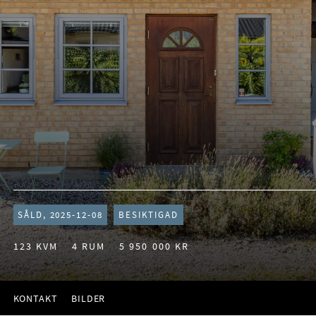
SÅLD, 2025-12-08
BESIKTIGAD
123 KVM
4 RUM
5 950 000 KR
KONTAKT
BILDER