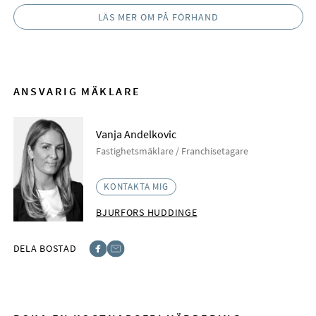
LÄS MER OM PÅ FÖRHAND
ANSVARIG MÄKLARE
Vanja Andelkovic
Fastighetsmäklare / Franchisetagare
KONTAKTA MIG
BJURFORS HUDDINGE
DELA BOSTAD
Facebook
E-post