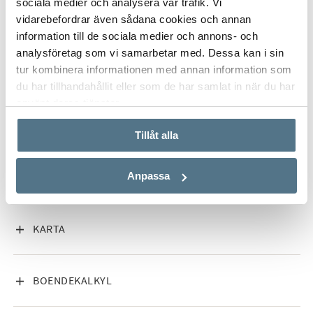
sociala medier och analysera vår trafik. Vi
Läget är svårt att slå, lugnt men ändå mitt i Huddinge
vidarebefordrar även sådana cookies och annan
centrum. På några minuter når du butiker, restauranger,
information till de sociala medier och annons- och
skolor, pendeltåg och grönområden. Perfekt för dig som vill
analysföretag som vi samarbetar med. Dessa kan i sin
ha närhet till allt, men ändå kunna komma hem till lugnet.
tur kombinera informationen med annan information som
VISA INNEHÅLL
PLANRITNING
du har tillhandahållit eller som de har samlat in när du har
Välkommen hem!
använt deras tjänster.
VISA INNEHÅLL
FAKTA OM BOSTADEN
Tillåt alla
VISA INNEHÅLL
OM CENTRALA HUDDINGE
Anpassa
VISA INNEHÅLL
KARTA
VISA INNEHÅLL
BOENDEKALKYL