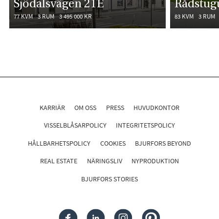
Sjödalsvägen 21E
Rådstug
77 KVM
3 RUM
3 495 000 KR
83 KVM
3 RUM
KARRIÄR
OM OSS
PRESS
HUVUDKONTOR
VISSELBLÅSARPOLICY
INTEGRITETSPOLICY
HÅLLBARHETSPOLICY
COOKIES
BJURFORS BEYOND
REAL ESTATE
NÄRINGSLIV
NYPRODUKTION
BJURFORS STORIES