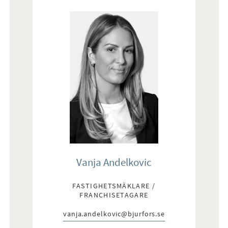
Vanja Andelkovic
FASTIGHETSMÄKLARE /
FRANCHISETAGARE
vanja.andelkovic@bjurfors.se
E-post: