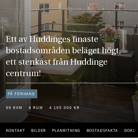
Ett av Huddinges finaste
bostadsområden beläget högt,
ett stenkast från Huddinge
centrum!
PÅ FÖRHAND
99 KVM
4 RUM
4 195 000 KR
KONTAKT
BILDER
PLANRITNING
BOSTADSFAKTA
DOKU