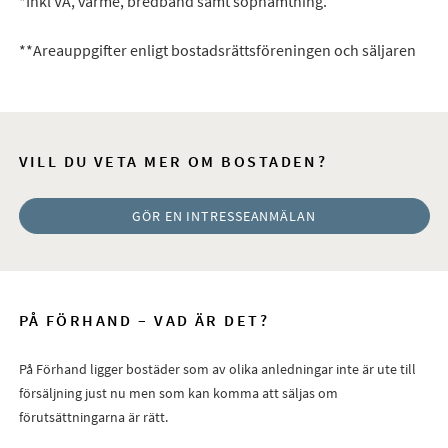
*Inkl VA, värme, bredband samt sophämtning.
**Areauppgifter enligt bostadsrättsföreningen och säljaren
VILL DU VETA MER OM BOSTADEN?
GÖR EN INTRESSEANMÄLAN
PÅ FÖRHAND – VAD ÄR DET?
På Förhand ligger bostäder som av olika anledningar inte är ute till
försäljning just nu men som kan komma att säljas om
förutsättningarna är rätt.