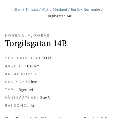
Start
Till salu
Västra Götaland
Borås
Norrmalm
Torgilsgatan 14B
NORRMALM, BORÅS
Torgilsgatan 14B
SLUTPRIS:
1 020 000 kr
AVGIFT:
3 016 kr*
ANTAL RUM:
2
BOAREA:
52 kvm
TYP:
Lägenhet
VÅNINGSPLAN:
3 av 3
BALKONG:
Ja