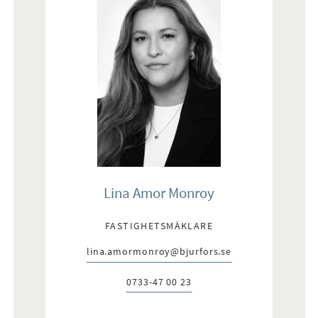
Lina Amor Monroy
FASTIGHETSMÄKLARE
lina.amormonroy@bjurfors.se
E-post:
0733-47 00 23
Telefon: