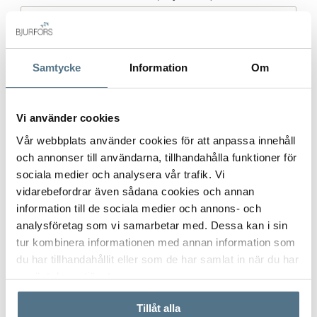
Samtycke
Information
Om
Postort
*
Vi använder cookies
Vår webbplats använder cookies för att anpassa innehåll
Postnummer
*
och annonser till användarna, tillhandahålla funktioner för
sociala medier och analysera vår trafik. Vi
vidarebefordrar även sådana cookies och annan
information till de sociala medier och annons- och
Ange ditt postnummer (5 siffror utan mellanslag)
analysföretag som vi samarbetar med. Dessa kan i sin
tur kombinera informationen med annan information som
du har tillhandahållit eller som de har samlat in när du har
använt deras tjänster.
Tillåt alla