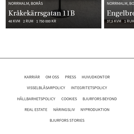
NORRMALM, BORÅS
NORRMALM, B
Kråkekärrsgatan 11B
Engelbr
48 KVM
2 RUM
1 750 000 KR
37,5 KVM
1 RU
KARRIÄR
OM OSS
PRESS
HUVUDKONTOR
VISSELBLÅSARPOLICY
INTEGRITETSPOLICY
HÅLLBARHETSPOLICY
COOKIES
BJURFORS BEYOND
REAL ESTATE
NÄRINGSLIV
NYPRODUKTION
BJURFORS STORIES