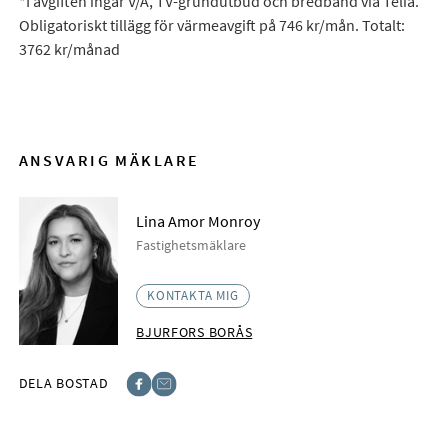
*I avgiften ingår V/A, TV-grundutbud och bredband via Telia.
Obligatoriskt tillägg för värmeavgift på 746 kr/mån. Totalt:
3762 kr/månad
ANSVARIG MÄKLARE
Lina Amor Monroy
Fastighetsmäklare
KONTAKTA MIG
BJURFORS BORÅS
DELA BOSTAD
Facebook
E-post