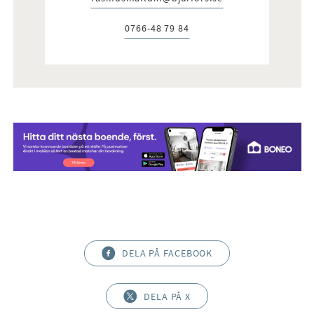
E-post:
0766-48 79 84
Telefon:
DELA PÅ FACEBOOK
DELA PÅ X