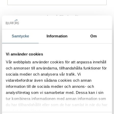
Gatuadress (Välj adress)
*
Samtycke
Information
Om
Postort
*
Vi använder cookies
Vår webbplats använder cookies för att anpassa innehåll
och annonser till användarna, tillhandahålla funktioner för
Postnummer
*
sociala medier och analysera vår trafik. Vi
vidarebefordrar även sådana cookies och annan
information till de sociala medier och annons- och
analysföretag som vi samarbetar med. Dessa kan i sin
Ange ditt postnummer (5 siffror utan mellanslag)
tur kombinera informationen med annan information som
du har tillhandahållit eller som de har samlat in när du har
använt deras tjänster.