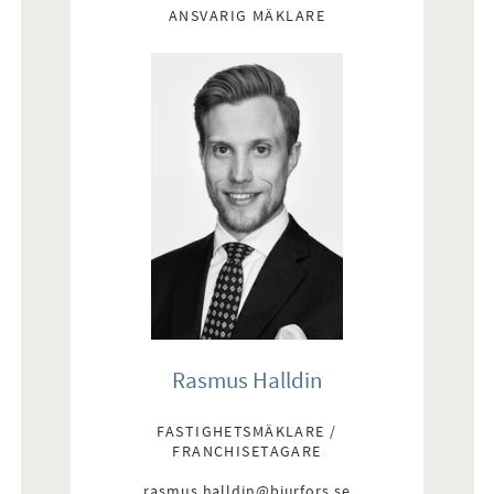
ANSVARIG MÄKLARE
Rasmus Halldin
FASTIGHETSMÄKLARE /
FRANCHISETAGARE
rasmus.halldin@bjurfors.se