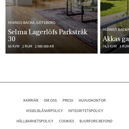
HISINGS BACKA, GÖTEBORG
HISINGS BACK
Selma Lagerlöfs Parkstråk
30
Akkas ga
65 KVM
2 RUM
2 095 000 KR
74,3 KVM
3 RU
KARRIÄR
OM OSS
PRESS
HUVUDKONTOR
VISSELBLÅSARPOLICY
INTEGRITETSPOLICY
HÅLLBARHETSPOLICY
COOKIES
BJURFORS BEYOND