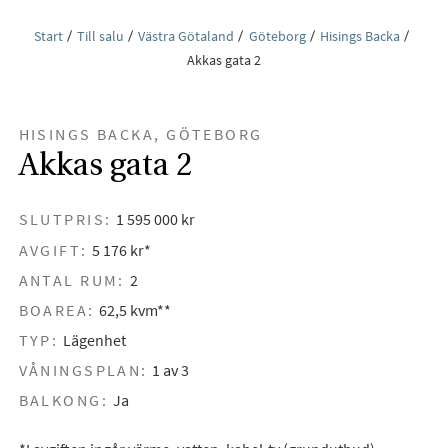
Start
Till salu
Västra Götaland
Göteborg
Hisings Backa
Akkas gata 2
HISINGS BACKA, GÖTEBORG
Akkas gata 2
SLUTPRIS:
1 595 000 kr
AVGIFT:
5 176 kr*
ANTAL RUM:
2
BOAREA:
62,5 kvm**
TYP:
Lägenhet
VÅNINGSPLAN:
1 av 3
BALKONG:
Ja