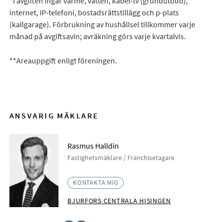
*I avgiften ingår värme, vatten, kabel-tv (grundutbud),
internet, IP-telefoni, bostadsrättstillägg och p-plats
(kallgarage). Förbrukning av hushållsel tillkommer varje
månad på avgiftsavin; avräkning görs varje kvartalvis.
**Areauppgift enligt föreningen.
ANSVARIG MÄKLARE
Rasmus Halldin
Fastighetsmäklare / Franchisetagare
KONTAKTA MIG
BJURFORS CENTRALA HISINGEN