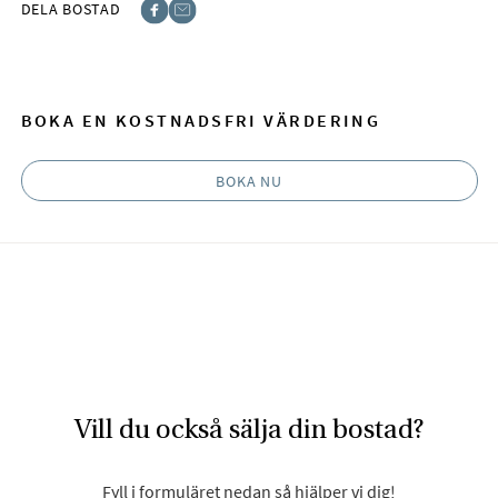
DELA BOSTAD
Facebook
E-post
BOKA EN KOSTNADSFRI VÄRDERING
BOKA NU
Vill du också sälja din bostad?
Fyll i formuläret nedan så hjälper vi dig!