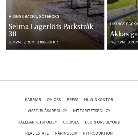
HISINGS BACKA, GÖTEBORG
HISINGS BACK
Selma Lagerlöfs Parkstråk
30
Akkas ga
65 KVM
2 RUM
2 095 000 KR
74,3 KVM
3 RU
KARRIÄR
OM OSS
PRESS
HUVUDKONTOR
VISSELBLÅSARPOLICY
INTEGRITETSPOLICY
HÅLLBARHETSPOLICY
COOKIES
BJURFORS BEYOND
REAL ESTATE
NÄRINGSLIV
NYPRODUKTION