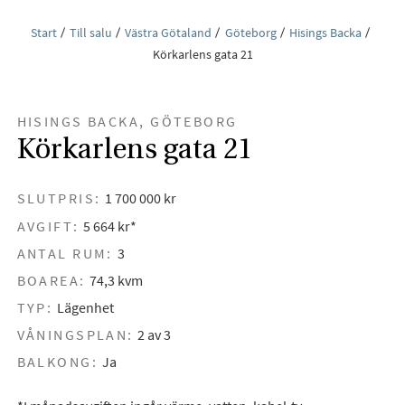
Start
Till salu
Västra Götaland
Göteborg
Hisings Backa
Körkarlens gata 21
HISINGS BACKA, GÖTEBORG
Körkarlens gata 21
SLUTPRIS:
1 700 000 kr
AVGIFT:
5 664 kr*
ANTAL RUM:
3
BOAREA:
74,3 kvm
TYP:
Lägenhet
VÅNINGSPLAN:
2 av 3
BALKONG:
Ja