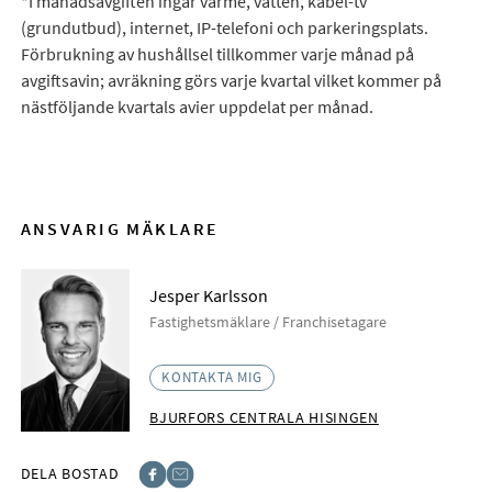
*I månadsavgiften ingår värme, vatten, kabel-tv
(grundutbud), internet, IP-telefoni och parkeringsplats.
Förbrukning av hushållsel tillkommer varje månad på
avgiftsavin; avräkning görs varje kvartal vilket kommer på
nästföljande kvartals avier uppdelat per månad.
ANSVARIG MÄKLARE
Jesper Karlsson
Fastighetsmäklare / Franchisetagare
KONTAKTA MIG
BJURFORS CENTRALA HISINGEN
DELA BOSTAD