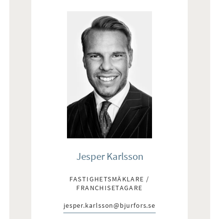
Jesper Karlsson
FASTIGHETSMÄKLARE /
FRANCHISETAGARE
jesper.karlsson@bjurfors.se
E-post: