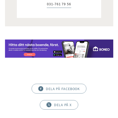
031-761 79 56
Telefon:
DELA PÅ FACEBOOK
DELA PÅ X