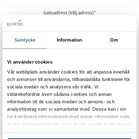
Gatuadress (Välj adress)
*
Samtycke
Information
Om
Postort
*
Vi använder cookies
Vår webbplats använder cookies för att anpassa innehåll
och annonser till användarna, tillhandahålla funktioner för
Postnummer
*
sociala medier och analysera vår trafik. Vi
vidarebefordrar även sådana cookies och annan
information till de sociala medier och annons- och
Ange ditt postnummer (5 siffror utan mellanslag)
analysföretag som vi samarbetar med. Dessa kan i sin
tur kombinera informationen med annan information som
du har tillhandahållit eller som de har samlat in när du har
använt deras tjänster.