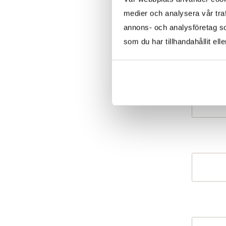
medier och analysera vår traf
annons- och analysföretag s
som du har tillhandahållit ell