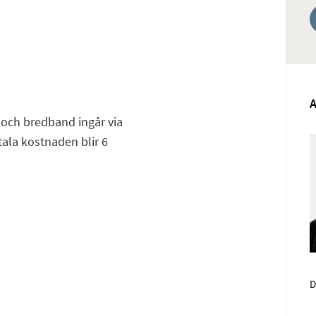
e och bredband ingår via
tala kostnaden blir 6
D
Face
E-pos