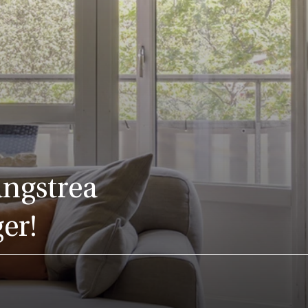
ngstrea
er!