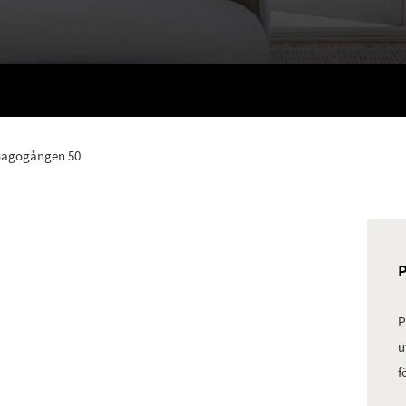
Sagogången 50
P
u
f