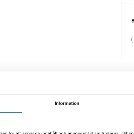
Vill du också sälja din bostad?
Information
Fyll i formuläret nedan så hjälper vi dig!
s för att anpassa innehåll och annonser till användarna, tillhand