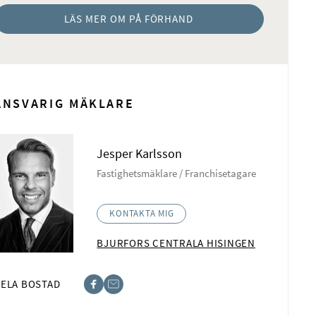
LÄS MER OM PÅ FÖRHAND
ANSVARIG MÄKLARE
Jesper Karlsson
Fastighetsmäklare / Franchisetagare
KONTAKTA MIG
BJURFORS CENTRALA HISINGEN
ELA BOSTAD
book
t