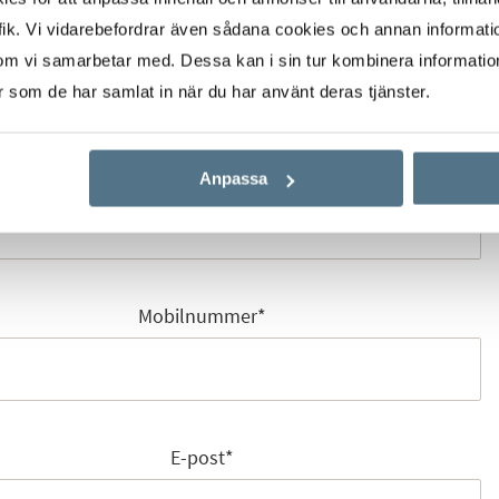
ik. Vi vidarebefordrar även sådana cookies och annan informatio
Förnamn
*
om vi samarbetar med. Dessa kan i sin tur kombinera informati
er som de har samlat in när du har använt deras tjänster.
Efternamn
*
Anpassa
Mobilnummer
*
E-post
*