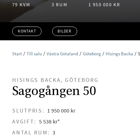
79 KVM
3 RUM
1 950 000 KR
KONTAKT
BILDER
Start
Till salu
Västra Götaland
Göteborg
Hisings Backa
HISINGS BACKA, GÖTEBORG
Sagogången 50
SLUTPRIS:
1 950 000 kr
AVGIFT:
5 538 kr*
ANTAL RUM:
3