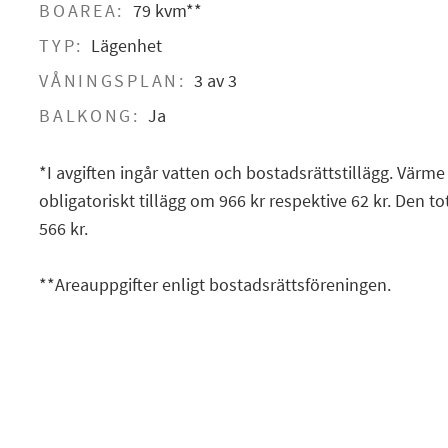
BOAREA:
79 kvm**
TYP:
Lägenhet
VÅNINGSPLAN:
3 av 3
BALKONG:
Ja
*I avgiften ingår vatten och bostadsrättstillägg. Värm
obligatoriskt tillägg om 966 kr respektive 62 kr. Den to
566 kr.
**Areauppgifter enligt bostadsrättsföreningen.