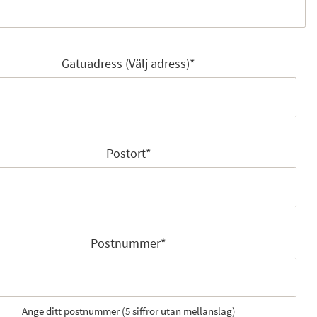
Gatuadress (Välj adress)
*
Postort
*
Postnummer
*
Ange ditt postnummer (5 siffror utan mellanslag)