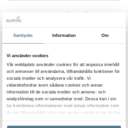
Gatuadress (Välj adress)
*
Samtycke
Information
Om
Postort
*
Vi använder cookies
Vår webbplats använder cookies för att anpassa innehåll
och annonser till användarna, tillhandahålla funktioner för
Postnummer
*
sociala medier och analysera vår trafik. Vi
vidarebefordrar även sådana cookies och annan
information till de sociala medier och annons- och
analysföretag som vi samarbetar med. Dessa kan i sin
Ange ditt postnummer (5 siffror utan mellanslag)
tur kombinera informationen med annan information som
du har tillhandahållit eller som de har samlat in när du har
använt deras tjänster.