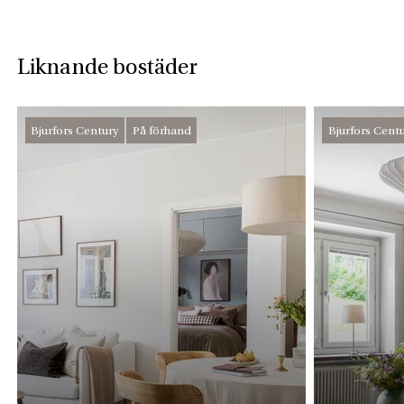
Liknande bostäder
Bjurfors Century
På förhand
Bjurfors Cent