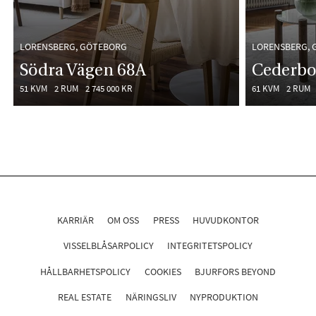
LORENSBERG, GÖTEBORG
LORENSBERG,
Södra Vägen 68A
Cederbo
51 KVM
2 RUM
2 745 000 KR
61 KVM
2 RUM
KARRIÄR
OM OSS
PRESS
HUVUDKONTOR
VISSELBLÅSARPOLICY
INTEGRITETSPOLICY
HÅLLBARHETSPOLICY
COOKIES
BJURFORS BEYOND
REAL ESTATE
NÄRINGSLIV
NYPRODUKTION