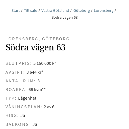
Start
Till salu
Västra Götaland
Göteborg
Lorensberg
Södra vägen 63
LORENSBERG, GÖTEBORG
Södra vägen 63
SLUTPRIS:
5 150 000 kr
AVGIFT:
3 644 kr*
ANTAL RUM:
3
BOAREA:
68 kvm**
TYP:
Lägenhet
VÅNINGSPLAN:
2 av 6
HISS:
Ja
BALKONG:
Ja