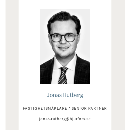
Jonas Rutberg
FASTIGHETSMÄKLARE / SENIOR PARTNER
jonas.rutberg@bjurfors.se
E-post: