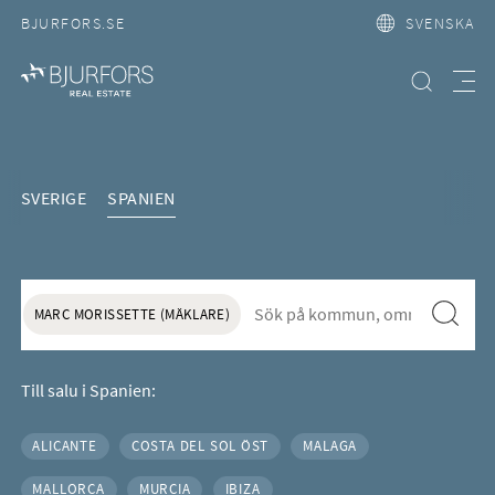
BJURFORS.SE
SVENSKA
Hitta bostad
Meny
Köpa hus eller lägenhet i Span
SVERIGE
SPANIEN
S&ouml;k f&ouml;r att l&auml;gga till nytt s&ouml;kord
Sök
MARC MORISSETTE (MÄKLARE)
Till salu i Spanien:
ALICANTE
COSTA DEL SOL ÖST
MALAGA
Områden i Spanien
MALLORCA
MURCIA
IBIZA