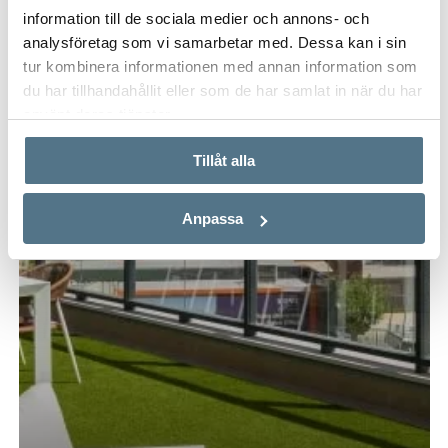
68 KVM
2 SOVRUM
245 000 €
information till de sociala medier och annons- och
analysföretag som vi samarbetar med. Dessa kan i sin
tur kombinera informationen med annan information som
NYPRODUKTION
du har tillhandahållit eller som de har samlat in när du har
använt deras tjänster.
Tillåt alla
Anpassa