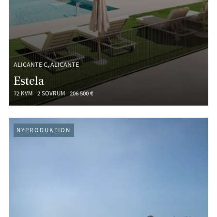
ALICANTE C, ALICANTE
Estela
72 KVM
2 SOVRUM
206 500 €
NYPRODUKTION