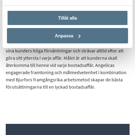
använt deras tjänster.
Tillåt alla
Angelica har mångårig erfarenhet inom försäljning och är
övertygad om att en lyckad bostadsaffär kräver en engagerad
Anpassa
mäklare som ständigt gör det lilla extra. Hon är specialist på
alla typer av bostäder i Trollhättan. Hon överträffar gärna
sina kunders höga förväntningar och strävar alltid efter att
göra sitt yttersta i varje affär. Målet är att kunderna skall
återkomma till henne vid varje bostadsaffär. Angelicas
engagerade framtoning och målmedvetenhet i kombination
med Bjurfors framgångsrika arbetsmetod skapar de bästa
förutsättningarna till en lyckad bostadsaffär.