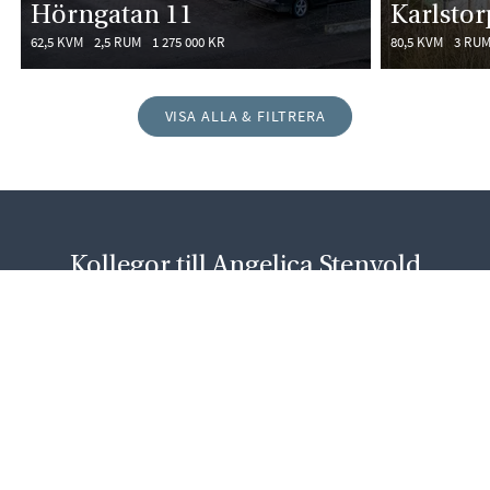
Hörngatan 11
Karlsto
62,5 KVM
2,5 RUM
1 275 000 KR
80,5 KVM
3 RU
VISA ALLA & FILTRERA
Kollegor till Angelica Stenvold