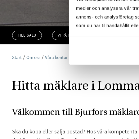
medier och analysera vår traf
annons- och analysföretag s
som du har tillhandahållit ell
TILL SALU
VI PÅ KONTORET
VÄRDERA
Start
Om oss
Våra kontor
Skåne
Bjurfors Lomma
Hitta mäklare i Lomm
Välkommen till Bjurfors mäklar
Ska du köpa eller sälja bostad? Hos våra kompetent