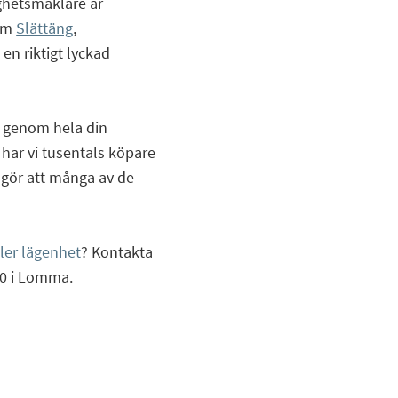
ighetsmäklare är
om
Slättäng
,
a en riktigt lyckad
t genom hela din
har vi tusentals köpare
t gör att många av de
ller lägenhet
? Kontakta
30 i Lomma.