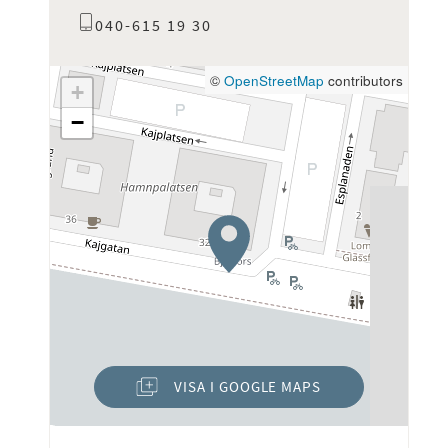
040-615 19 30
©
OpenStreetMap
contributors
+
−
VISA I GOOGLE MAPS
(ÖPPNAS I NYTT FÖNSTER)