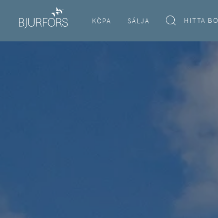
HITTA B
KÖPA
SÄLJA