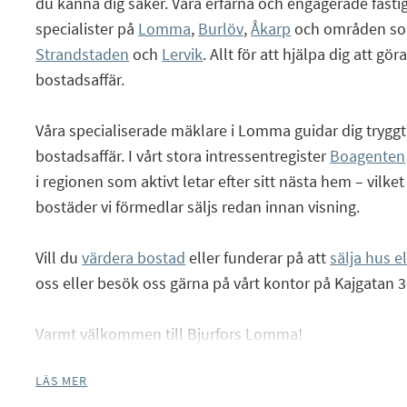
du känna dig säker. Våra erfarna och engagerade fast
specialister på
Lomma
,
Burlöv
,
Åkarp
och områden s
Strandstaden
och
Lervik
. Allt för att hjälpa dig att gör
bostadsaffär.
Våra specialiserade mäklare i Lomma guidar dig trygg
bostadsaffär. I vårt stora intressentregister
Boagenten
i regionen som aktivt letar efter sitt nästa hem – vilke
bostäder vi förmedlar säljs redan innan visning.
Vill du
värdera bostad
eller funderar på att
sälja hus e
oss eller besök oss gärna på vårt kontor på Kajgatan 
Varmt välkommen till Bjurfors Lomma!
LÄS MER