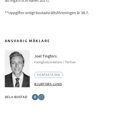
att ingå fr.o.m våren 2027).
**Uppgifter enligt bostadsrättsföreningen är 38.7.
ANSVARIG MÄKLARE
Joel Tingfors
Fastighetsmäklare / Partner
KONTAKTA MIG
BJURFORS LUND
DELA BOSTAD
Facebook
E-post