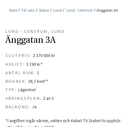
Start
Till salu
Skåne
Lund
Lund - Centrum
Änggatan 3A
LUND - CENTRUM, LUND
Änggatan 3A
SLUTPRIS:
2 370 000 kr
AVGIFT:
3 198 kr*
ANTAL RUM:
1
BOAREA:
38,7 kvm**
TYP:
Lägenhet
VÅNINGSPLAN:
2 av 3
BALKONG:
Ja
*I avgiften ingår värme, vatten och Kabel-TV (kabel-tv upphör