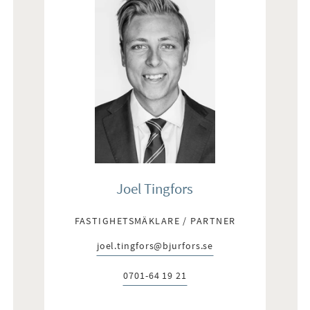
Joel Tingfors
FASTIGHETSMÄKLARE / PARTNER
joel.tingfors@bjurfors.se
E-post:
0701-64 19 21
Telefon: