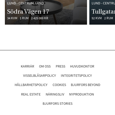
LUND - CENTRUM, LUND
LUND - CENTR
Södra Vägen 17
Tullgata
34 KVM
1 RUM
2 425 000 KR
52 KVM
2 RUM
KARRIÄR
OM OSS
PRESS
HUVUDKONTOR
VISSELBLÅSARPOLICY
INTEGRITETSPOLICY
HÅLLBARHETSPOLICY
COOKIES
BJURFORS BEYOND
REAL ESTATE
NÄRINGSLIV
NYPRODUKTION
BJURFORS STORIES