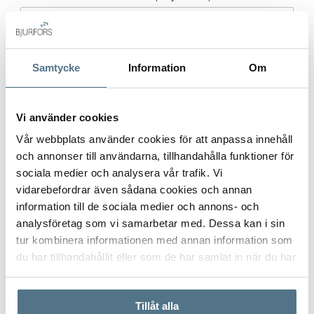
Samtycke
Information
Om
Postort
*
Vi använder cookies
Vår webbplats använder cookies för att anpassa innehåll
Postnummer
*
och annonser till användarna, tillhandahålla funktioner för
sociala medier och analysera vår trafik. Vi
vidarebefordrar även sådana cookies och annan
information till de sociala medier och annons- och
Ange ditt postnummer (5 siffror utan mellanslag)
analysföretag som vi samarbetar med. Dessa kan i sin
tur kombinera informationen med annan information som
du har tillhandahållit eller som de har samlat in när du har
använt deras tjänster.
Tillåt alla