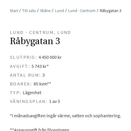
Start
Till salu
Skåne
Lund
Lund - Centrum
Råbygatan 3
LUND - CENTRUM, LUND
Råbygatan 3
SLUTPRIS:
4 450 000 kr
AVGIFT:
5 743 kr*
ANTAL RUM:
3
BOAREA:
85 kvm**
TYP:
Lägenhet
VÅNINGSPLAN:
1 av 3
*I månadsavgiften ingår värme, vatten och sophantering.
**Areauppgift från föreningen.