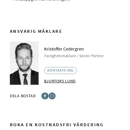
ANSVARIG MÄKLARE
Kristoffer Cedergren
Fastighetsmäklare / Senior Partner
KONTAKTA MIG
BJURFORS LUND
DELA BOSTAD
Facebook
E-post
BOKA EN KOSTNADSFRI VÄRDERING