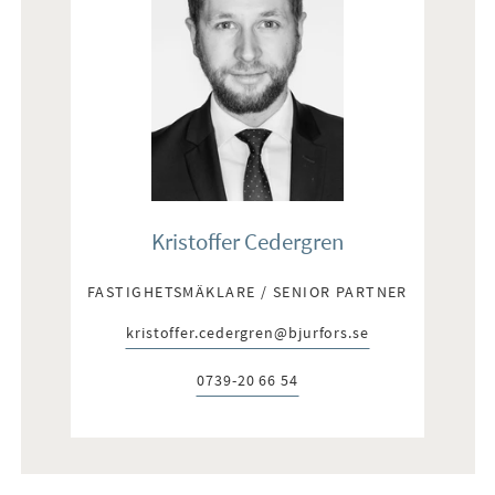
Kristoffer Cedergren
FASTIGHETSMÄKLARE / SENIOR PARTNER
kristoffer.cedergren@bjurfors.se
E-post:
0739-20 66 54
Telefon: