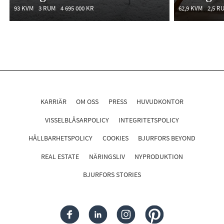
93 KVM
3 RUM
4 695 000 KR
62,9 KVM
2,5 R
KARRIÄR
OM OSS
PRESS
HUVUDKONTOR
VISSELBLÅSARPOLICY
INTEGRITETSPOLICY
HÅLLBARHETSPOLICY
COOKIES
BJURFORS BEYOND
REAL ESTATE
NÄRINGSLIV
NYPRODUKTION
BJURFORS STORIES
FACEBOOK
LINKEDIN
INSTAGRAM
PINTEREST