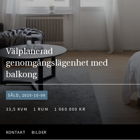
Välplanerad
genomgångslägenhet med
balkong
SÅLD, 2025-10-06
33,5 KVM
1 RUM
1 060 000 KR
KONTAKT
BILDER