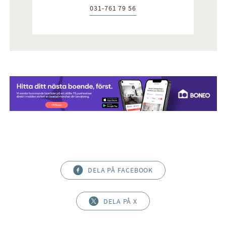
031-761 79 56
Telefon:
DELA PÅ FACEBOOK
DELA PÅ X