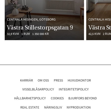
CENTRALA HISINGEN, GÖTEBORG
CENTRALA HIS
Västra Stillestorpsgatan 9
Västra S
32,9 KVM
1 RUM
1 350 000 KR
42,5 KVM
2 RU
KARRIÄR
OM OSS
PRESS
HUVUDKONTOR
VISSELBLÅSARPOLICY
INTEGRITETSPOLICY
HÅLLBARHETSPOLICY
COOKIES
BJURFORS BEYOND
REAL ESTATE
NÄRINGSLIV
NYPRODUKTION