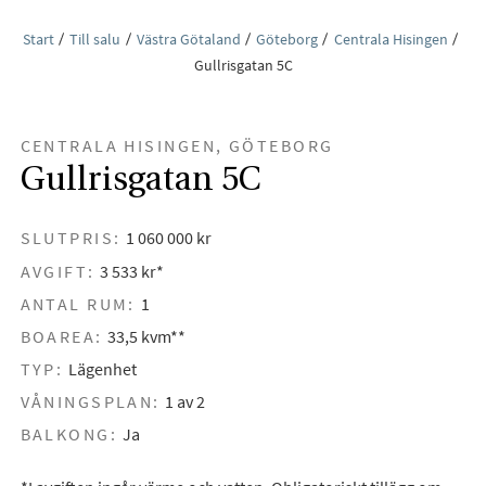
Start
Till salu
Västra Götaland
Göteborg
Centrala Hisingen
Gullrisgatan 5C
CENTRALA HISINGEN, GÖTEBORG
Gullrisgatan 5C
SLUTPRIS:
1 060 000 kr
AVGIFT:
3 533 kr*
ANTAL RUM:
1
BOAREA:
33,5 kvm**
TYP:
Lägenhet
VÅNINGSPLAN:
1 av 2
BALKONG:
Ja