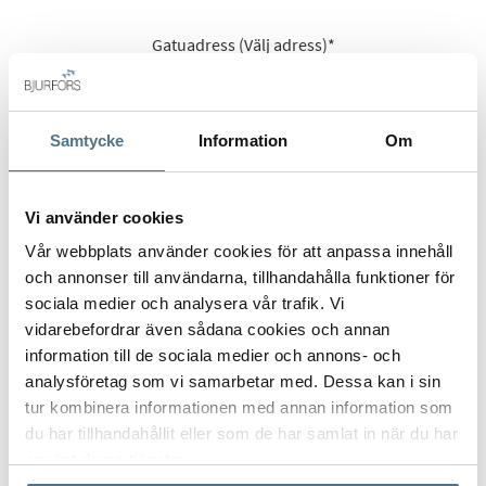
Gatuadress (Välj adress)
*
Samtycke
Information
Om
Postort
*
Vi använder cookies
Vår webbplats använder cookies för att anpassa innehåll
och annonser till användarna, tillhandahålla funktioner för
Postnummer
*
sociala medier och analysera vår trafik. Vi
vidarebefordrar även sådana cookies och annan
information till de sociala medier och annons- och
Ange ditt postnummer (5 siffror utan mellanslag)
analysföretag som vi samarbetar med. Dessa kan i sin
tur kombinera informationen med annan information som
du har tillhandahållit eller som de har samlat in när du har
använt deras tjänster.