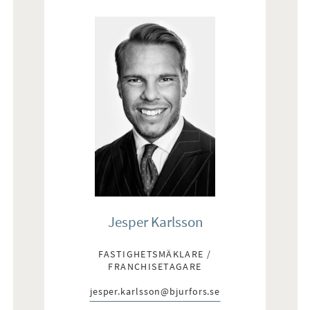
Jesper Karlsson
FASTIGHETSMÄKLARE /
FRANCHISETAGARE
jesper.karlsson@bjurfors.se
E-post: