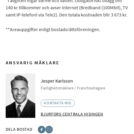
*I avgiften ingår värme och vatten. Obligatoriskt tillägg om
140 kr tillkommer och avser internet (Bredband (100Mbit), TV
samt IP-telefoni via Tele2). Den totala kostnaden blir 3 673 kr.
**Areauppgifter enligt bostadsrättsföreningen.
ANSVARIG MÄKLARE
Jesper Karlsson
Fastighetsmäklare / Franchisetagare
KONTAKTA MIG
BJURFORS CENTRALA HISINGEN
DELA BOSTAD