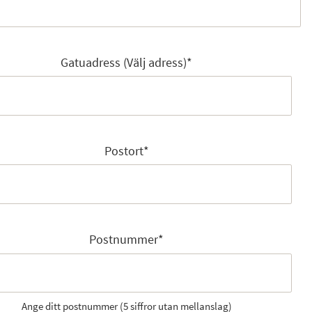
Gatuadress (Välj adress)
*
Postort
*
Postnummer
*
Ange ditt postnummer (5 siffror utan mellanslag)