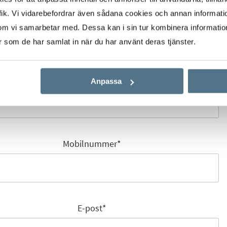
ik. Vi vidarebefordrar även sådana cookies och annan informatio
Förnamn
*
om vi samarbetar med. Dessa kan i sin tur kombinera informati
er som de har samlat in när du har använt deras tjänster.
Efternamn
*
Anpassa
Mobilnummer
*
E-post
*