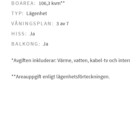
BOAREA:
106,3 kvm**
TYP:
Lägenhet
VÅNINGSPLAN:
3 av 7
HISS:
Ja
BALKONG:
Ja
*Avgiften inkluderar: Värme, vatten, kabel-tv och intern
**Areauppgift enligt lägenhetsförteckningen.