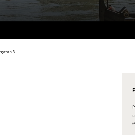
gatan 3
P
u
f