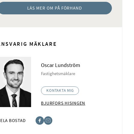
LÄS MER OM PÅ FÖRHAND
ANSVARIG MÄKLARE
Oscar Lundström
Fastighetsmäklare
KONTAKTA MIG
BJURFORS HISINGEN
ELA BOSTAD
book
t