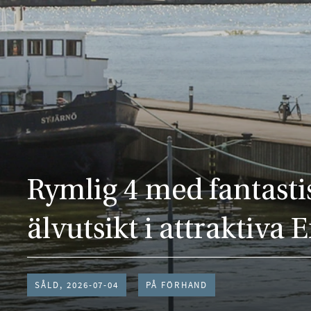
Rymlig 4 med fantasti
älvutsikt i attraktiva 
SÅLD, 2026-07-04
PÅ FÖRHAND