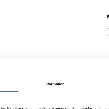
Vill du också sälja din bostad?
Information
Fyll i formuläret nedan så hjälper vi dig!
s för att anpassa innehåll och annonser till användarna, tillhand