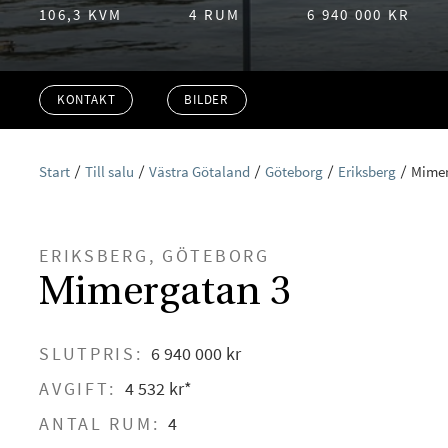
106,3 KVM
4 RUM
6 940 000 KR
KONTAKT
BILDER
Start
Till salu
Västra Götaland
Göteborg
Eriksberg
Mimer
ERIKSBERG, GÖTEBORG
Mimergatan 3
SLUTPRIS:
6 940 000 kr
AVGIFT:
4 532 kr*
ANTAL RUM:
4