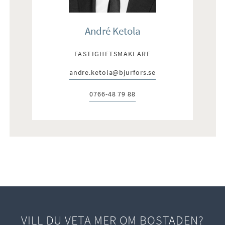
André Ketola
FASTIGHETSMÄKLARE
andre.ketola@bjurfors.se
E-post:
0766-48 79 88
Telefon:
VILL DU VETA MER OM BOSTADEN?