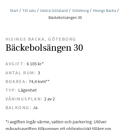
Start
Till salu
Västra Götaland
Göteborg
Hisings Backa
Bäckebolsängen 30
HISINGS BACKA, GÖTEBORG
Bäckebolsängen 30
AVGIFT:
6 105 kr*
ANTAL RUM:
3
BOAREA:
74,4 kvm**
TYP:
Lägenhet
VÅNINGSPLAN:
2 av 2
BALKONG:
Ja
*I avgiften ingår värme, vatten och parkering. Utöver
månadsavgiften tillkommer ett obligatoriskt tillägg om