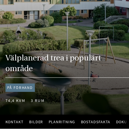
Välplanerad trea i populärt
område
PÅ FÖRHAND
74,4 KVM
3 RUM
KONTAKT
BILDER
PLANRITNING
BOSTADSFAKTA
DOKU