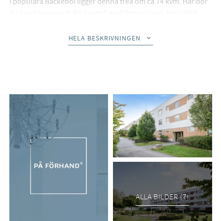
I populära Bäckebol ligger denna trea om ca 74 kvm. Här bor
du i en trivsam och fin bostad med fint golv och helkaklat
badrum med tvättmaskin. Utanför det lättmöblerade och
rymliga vardagsrummet finns en balkong åt grönområde
HELA BESKRIVNINGEN
utan direkt insyn. Balkongen ligger i soligt läge, så du kan
njuta av solen hela eftermiddagen och kvällen. Ett sort plus är
att parkering ingår i månadsavgiften.
Här bor man i en populär förening med fina
gemensamhetsutrymmen, nära service och
kommunikationer. Lugnt och barnvänligt område med
välskötta innergårdar. Närheten till den service man behöver
såsom affärer och goda kommunikationsmöjligheter in till
centrum.
Interiör
ALLA BILDER (7)
Välkomnande och ordentligt tilltagen hall med god plats för