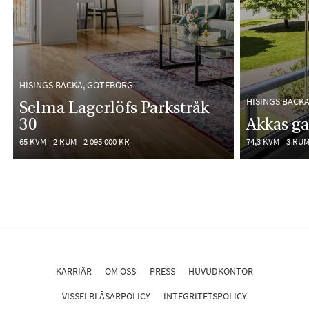
HISINGS BACKA, GÖTEBORG
HISINGS BACK
Selma Lagerlöfs Parkstråk
30
Akkas ga
65 KVM
2 RUM
2 095 000 KR
74,3 KVM
3 RU
KARRIÄR
OM OSS
PRESS
HUVUDKONTOR
VISSELBLÅSARPOLICY
INTEGRITETSPOLICY