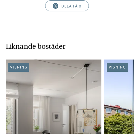
DELA PÅ X
Liknande bostäder
VISNING
VISNING