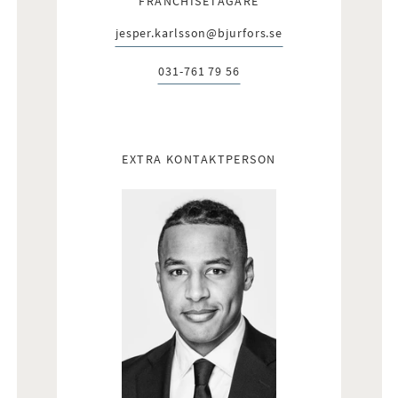
FRANCHISETAGARE
jesper.karlsson@bjurfors.se
E-post:
031-761 79 56
Telefon:
EXTRA KONTAKTPERSON