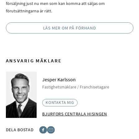
försäljning just nu men som kan komma att säljas om
förutsättningarna är rätt.
LÄS MER OM PÅ FÖRHAND
ANSVARIG MÄKLARE
Jesper Karlsson
Fastighetsmäklare / Franchisetagare
KONTAKTA MIG
BJURFORS CENTRALA HISINGEN
DELA BOSTAD
Facebook
E-post