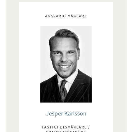
Mäklare
Modernt och väl planerat boende fritt från insyn och där p-
ANSVARIG MÄKLARE
plats ingår i avgiften.
Jesper Karlsson
FASTIGHETSMÄKLARE /