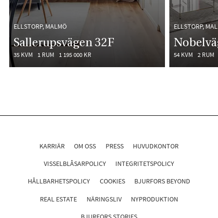
ELLSTORP, MALMÖ
ELLSTORP, MA
Sallerupsvägen 32F
Nobelvä
35 KVM
1 RUM
1 195 000 KR
54 KVM
2 RUM
KARRIÄR
OM OSS
PRESS
HUVUDKONTOR
VISSELBLÅSARPOLICY
INTEGRITETSPOLICY
HÅLLBARHETSPOLICY
COOKIES
BJURFORS BEYOND
REAL ESTATE
NÄRINGSLIV
NYPRODUKTION
BJURFORS STORIES