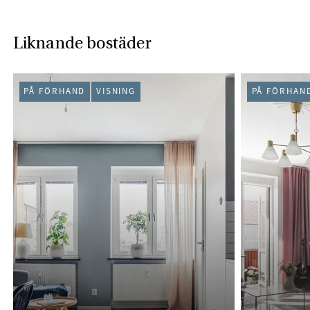
Liknande bostäder
PÅ FÖRHAND
VISNING
PÅ FÖRHAN