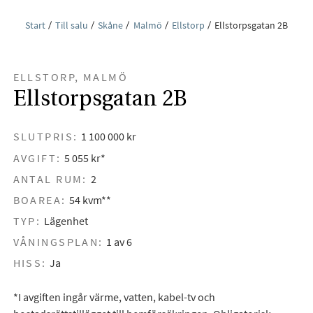
Start
Till salu
Skåne
Malmö
Ellstorp
Ellstorpsgatan 2B
ELLSTORP, MALMÖ
Ellstorpsgatan 2B
SLUTPRIS:
1 100 000 kr
AVGIFT:
5 055 kr*
ANTAL RUM:
2
BOAREA:
54 kvm**
TYP:
Lägenhet
VÅNINGSPLAN:
1 av 6
HISS:
Ja
*I avgiften ingår värme, vatten, kabel-tv och