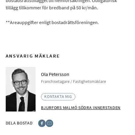
bostadsrättstillägget till hemförsäkringen. Obligatorisk
tillägg tillkommer för bredband på 50 kr/mån.
**Areauppgifter enligt bostadrättsföreningen.
ANSVARIG MÄKLARE
Ola Petersson
Franchisetagare / Fastighetsmäklare
KONTAKTA MIG
BJURFORS MALMÖ SÖDRA INNERSTADEN
DELA BOSTAD
Facebook
E-post