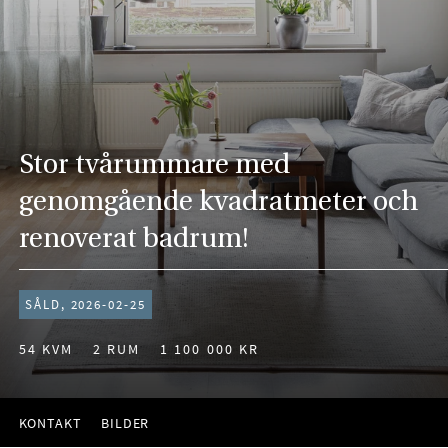
Stor tvårummare med
genomgående kvadratmeter och
renoverat badrum!
SÅLD, 2026-02-25
54 KVM
2 RUM
1 100 000 KR
KONTAKT
BILDER