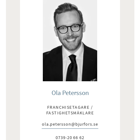
Ola Petersson
FRANCHISETAGARE /
FASTIGHETSMÄKLARE
ola.petersson@bjurfors.se
E-post:
0739-20 66 62
Telefon: